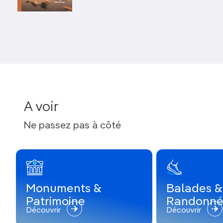
par son cadre enchanteur et sa belle vitalité, et
Dax
se positionne comme une agréable
cité thermale
.
Toutes deux vivent au rythme de leurs
incontournables ferias. Sur tout le territoire se
répand un sens aigu de ces
fêtes traditionnelles
,
accompagnées d’une riche gastronomie.
A voir
Ne passez pas à côté
Monuments &
Balades &
Patrimoine
Randonné
Découvrir
Découvrir