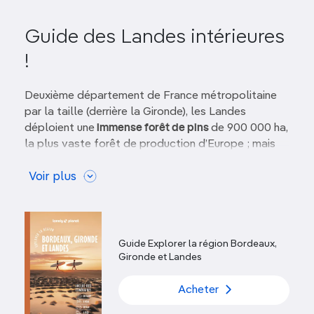
Guide des Landes intérieures
!
Deuxième département de France métropolitaine
par la taille (derrière la Gironde), les Landes
déploient une
immense forêt de pins
de 900 000 ha,
la plus vaste forêt de production d’Europe ; mais
elle étonne aussi, dans sa partie méridionale, par la
variété de ses paysages.
Voir plus
Ici, les eaux ont dessiné le micro-pays d’Orthe, où
dominent les prairies humides riches en faune et en
flore. Là, s’étend
la Chalosse
, aux reliefs vallonnés
Guide Explorer la région Bordeaux,
et fertiles. Plus à l’est, les pentes douces se
Gironde et Landes
couvrent des vignobles du
Tursan et du Bas-
Armagnac
.
Acheter
Côté villes,
Mont-de-Marsan
, la préfecture, ravit