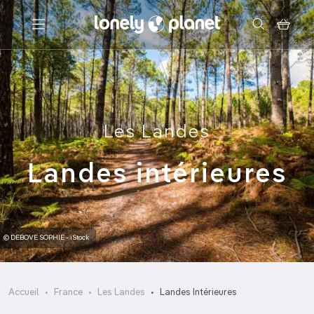
Menu
Votre recherche
Les Landes
Landes intérieures
© DEBOVE SOPHIE - iStock
Accueil
France
Les Landes
Landes Intérieures