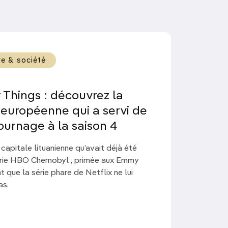
re & société
 Things : découvrez la
 européenne qui a servi de
tournage à la saison 4
 capitale lituanienne qu’avait déjà été
érie HBO Chernobyl , primée aux Emmy
 que la série phare de Netflix ne lui
as.