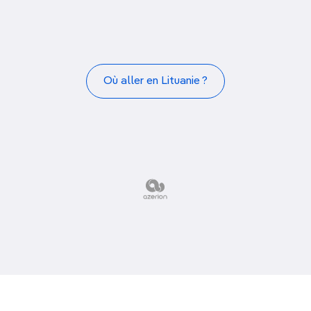
orêts
.
Où aller en Lituanie ?