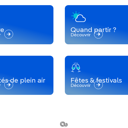
re
Quand partir ?
r
Découvrir
tés de plein air
Fêtes & festivals
r
Découvrir