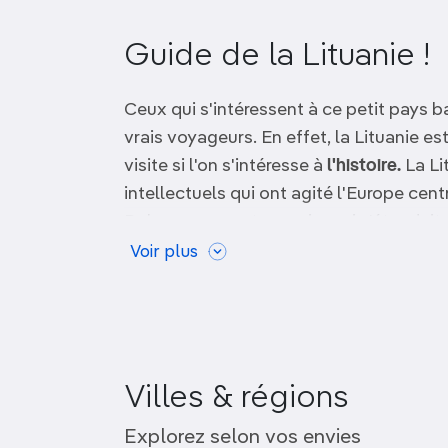
OCÉANIE
Camargue
Guide de la Lituanie !
ANTARCTIQUE
Ceux qui s'intéressent à ce petit pays b
TOP VILLES
vrais voyageurs. En effet, la Lituanie e
visite si l'on s'intéresse à
l'histoire.
La Li
intellectuels qui ont agité l'Europe cent
Pologne un vaste empire qui s'étendait 
la mer Noire. Aujourd'hui, elle partag
Voir plus
catholicisme romain, à la différence des
capitale riche en curiosités historiques
.
Lituanie, telles que Kaunas, qui fut la c
port maritime de Kaipéda, ancienne vil
Villes & régions
Bien que très peu étendue, la Lituanie
Vilnius
d'intérêt tels que l'impressionnant
isthm
Explorez selon vos envies