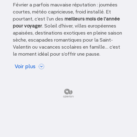
Au soleil
Février a parfois mauvaise réputation : journées
courtes, météo capricieuse, froid installé. Et
Gastronomie
pourtant, c’est l’un des
meilleurs mois de l’année
pour voyager
. Soleil d’hiver, villes européennes
Art, culture & patrimoine
apaisées, destinations exotiques en pleine saison
sèche, escapades romantiques pour la Saint-
Safari & Vie Sauvage
Valentin ou vacances scolaires en famille… c’est
le moment idéal pour s’offrir une pause.
En pleine nature
Voici notre guide complet pour savoir
où partir en
Voir plus
février
, avec des idées adaptées à tous les
styles de voyage et à tous les budgets.
Où partir en février au
soleil ?
Quand l’hiver s’installe et que les températures
chutent, février offre une parenthèse ensoleillée à
qui rêve d’évasion. Que vous cherchiez
une mer