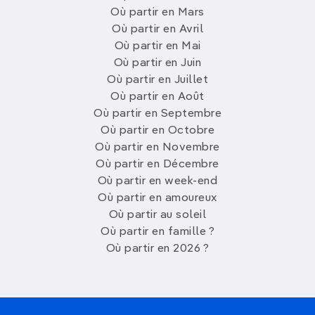
des
tarifs doux
, et les vols sont souvent
Où partir en Mars
proposés à des prix compétitifs en raison de la
Où partir en Avril
concurrence croissante des compagnies
Où partir en Mai
aériennes.
Où partir en Juin
Où partir en Juillet
Où partir en février en
Où partir en Août
amoureux ?
Où partir en Septembre
Où partir en Octobre
Où partir en Novembre
Février rime aussi avec
Saint-Valentin
, le prétexte
Où partir en Décembre
parfait pour
une escapade à deux
. Voici les
Où partir en week-end
destinations les plus romantiques !
Où partir en amoureux
Paris
Où partir au soleil
Où partir en famille ?
Où partir en 2026 ?
Aucune ville ne rivalise avec
Paris
quand il s’agit
de
célébrer l’amour
. Entre ses ruelles pavées, ses
monuments iconiques, ses ponts élégants et sa
gastronomie raffinée, la capitale française