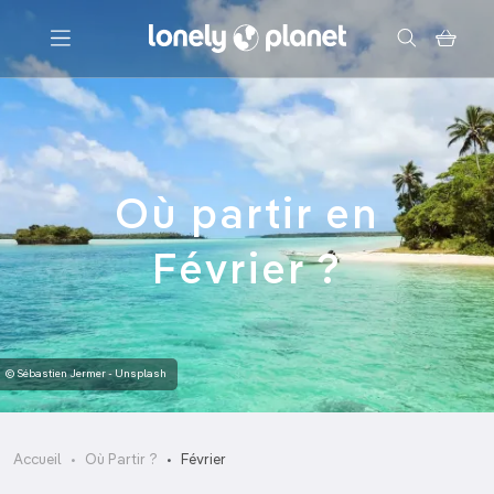
Menu
Votre recherche
Où partir en
Février ?
© Sébastien Jermer - Unsplash
Accueil
Où Partir ?
Février