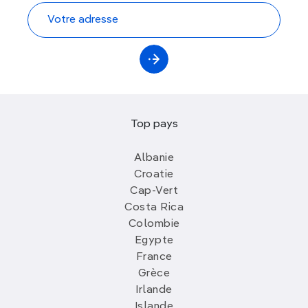
Officiellement en Europe, mais baignées par un
climat quasi tropical
,
les Canaries
sont l’un des
meilleurs refuges hivernaux
. Février y est doux,
lumineux, parfait pour randonner dans les parcs
nationaux, se perdre dans des villages aux
maisons blanches ou profiter d’une plage abritée.
Top pays
Tenerife
offre un incroyable contraste entre
forêts de pins, volcans et plages noires ;
Lanzarote
séduit avec ses
paysages lunaires
,
Albanie
œuvres de César Manrique et
vignobles uniques
;
Croatie
La Palma
et
La Gomera
sont des
paradis pour les
Cap-Vert
marcheurs
.
Costa Rica
Colombie
La Tunisie
Egypte
La Tunisie
en février offre un climat doux qui
France
permet d’explorer le pays dans le calme, loin de
Grèce
la foule estivale. Ce n’est pas la saison du
Irlande
farniente, mais celle où l’on profite pleinement de
Islande