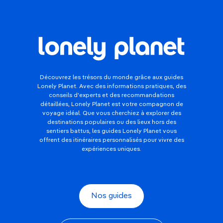
semble avoir été créée pour les amoureux. En
février, malgré l’air frais, Paris prend une
atmosphère feutrée et intime, parfaite pour un
week-end romantique.
Venise
Découvrez les trésors du monde grâce aux guides
Venise
est souvent considérée comme
l’une des
Lonely Planet. Avec des informations pratiques, des
conseils d'experts et des recommandations
villes les plus romantiques du monde
, et ce n’est
détaillées, Lonely Planet est votre compagnon de
pas un hasard. Mais février est surtout
le mois
du
voyage idéal. Que vous cherchiez à explorer des
célèbre
Carnaval de Venise
, avec ses
masques
destinations populaires ou des lieux hors des
somptueux
, ses
costumes baroques
, ses bals,
sentiers battus, les guides Lonely Planet vous
offrent des itinéraires personnalisés pour vivre des
défilés et spectacles dans toute la ville.
expériences uniques.
L’ambiance est unique et transforme littéralement
Venise en scène de théâtre à ciel ouvert.
Sainte-Lucie
Nos guides
Avec ses deux pitons aussi impressionnants que