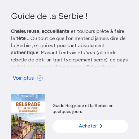
Guide de la Serbie !
Chaleureuse, accueillante
et toujours prête à faire
la
fête
… Ou tout ce que l’on n’entend jamais dire de
la Serbie , et qui est pourtant absolument
authentique
. Mariant l’entrain et
l’inat
(attitude
rebelle de défi, un trait typiquement serbe), ce pays
ne fait pas dans la demi-mesure :
Belgrade
est
mondialement réputée pour son
ambiance festive
Voir plus
endiablée
,
la ville de Novi Sad
, dans le nord,
accueille l’ébouriffant
festival de musique EXIT
, et
même
l’hospitalité
a un côté emphatique : ne vous
étonnez pas d’être reçu avec un verre de
rakija
et
Guide Belgrade et la Serbie en
trois baisers sonores.
quelques jours
Si le politiquement correct est aussi courant que
Acheter
les bars non-fumeurs, la Serbie n’en est pas moins
un creuset culturel:
Subotica
, ville à l’architecture