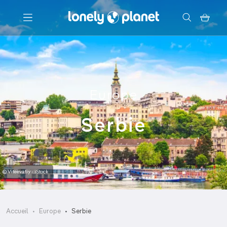
Menu
Votre recherche
Europe
Serbie
© Viteevatiy - iStock
Accueil
Europe
Serbie