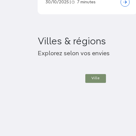
30/10/2025
|
7 minutes
Villes & régions
Auckland
Explorez selon vos envies
Ville