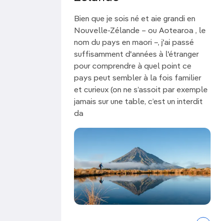
proverbe maori:
He aha te mea nui o te 
la plus importante au monde, ce sont le
Bien que je sois né et aie grandi en
Nouvelle-Zélande – ou Aotearoa , le
Et quel que soit le climat économique e
nom du pays en maori –, j'ai passé
recevrez un
accueil chaleureux
pendant v
suffisamment d'années à l'étranger
partager leur magnifique pays avec les vi
pour comprendre à quel point ce
regard neuf.
pays peut sembler à la fois familier
et curieux (on ne s’assoit par exemple
jamais sur une table, c’est un interdit
da