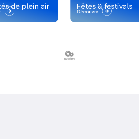
tés de plein air
Fêtes & festivals
r
Découvrir