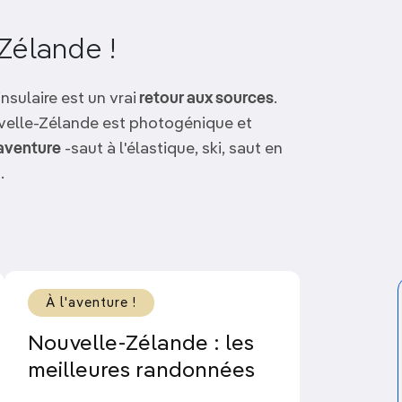
Zélande !
nsulaire est un vrai
retour aux sources
.
velle-Zélande est photogénique et
'aventure
-saut à l'élastique, ski, saut en
.
Zélande au nucléaire, sa riche
culture
ssion du rugby, ses immenses troupeaux
le autres choses encore.
 du long nuage blanc» en maori) vous a
À l'aventure !
e des Kiwis de vous faire
passer de bons
Nouvelle-Zélande : les
ous aurez au quotidien avec la
meilleures randonnées
plus beaux souvenirs. Comme le dit un