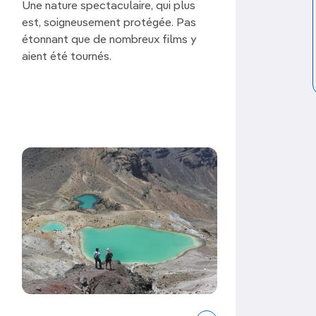
ao? He tangata! He tangata!
(«La chose
Une nature spectaculaire, qui plus
s gens.»)
est, soigneusement protégée. Pas
étonnant que de nombreux films y
t sportif en Nouvelle-Zélande, vous
aient été tournés.
otre visite, car les habitants aiment
siteurs étrangers et le voir ainsi d'un