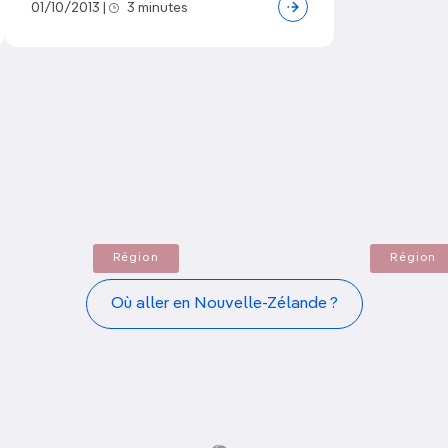
01/10/2013
|
3 minutes
Bay of Islands et
Christchurch et
Northland
Canterbury
Région
Région
Où aller en Nouvelle-Zélande ?