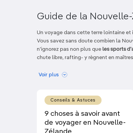
OCÉANIE
Camargue
Guide de la Nouvelle-
ANTARCTIQUE
Un voyage dans cette terre lointaine et i
TOP VILLES
Vous savez sans doute combien la Nou
n'ignorez pas non plus que
les sports d
chute libre, rafting- y règnent en maîtres
Il y a aussi l'opposition de la Nouvelle-
Voir plus
maorie
, ses
magnifiques plages
, sa pa
de moutons, son sauvignon blanc et mil
Mais si un aspect d'
Aotearoa
(«la terre
Conseils & Astuces
peut-être échappé, c'est le désir sincèr
9 choses à savoir avant
moments chez eux
. Les échanges que v
de voyager en Nouvelle-
population accueillante resteront vos 
Zélande