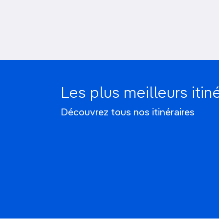
Les plus meilleurs itin
15 jours au Vietnam
Découvrez tous nos itinéraires