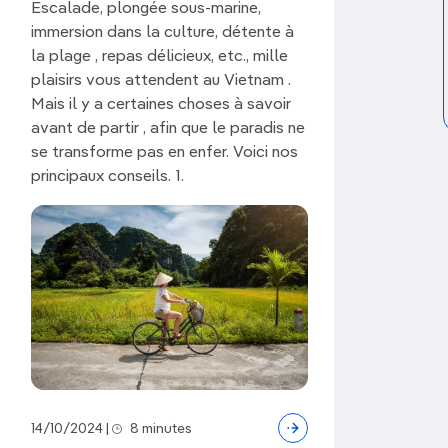
Escalade, plongée sous-marine,
immersion dans la culture, détente à
la plage , repas délicieux, etc., mille
 attendent aux quatre coins du Vietnam.
plaisirs vous attendent au Vietnam .
er une mosaïque infinie de
Mais il y a certaines choses à savoir
rizières
d’un
avant de partir , afin que le paradis ne
dmirez le spectacle éthéré offert par
se transforme pas en enfer. Voici nos
alcaires acérées
. À
Mui Ne
, dans le sud
principaux conseils. 1.
aysages de dunes
sculptées par le vent
fin, dans l’extrême Nord, partez à la
traordinaires
.
nte diversité
, la cuisine vietnamienne
res aux voyageurs. La géographie joue
s
trahissent une influence chinoise ; dans
le littoral central, herbes et techniques
14/10/2024
|
8 minutes