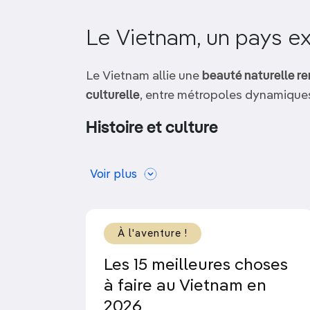
OCÉANIE
Camargue
Le Vietnam, un pays ex
ANTARCTIQUE
Le Vietnam allie une
beauté naturelle r
TOP VILLES
culturelle
, entre métropoles dynamiques
Histoire et culture
Complexe et diverse
,
la culture du pays
Voir plus
toutes les villes, les quartiers commerç
en
artisanat local
et témoignent d’influ
affichent des origines chinoises dans l
À l'aventure !
larges boulevards jalonnés d’arbres et l
de
Hô Chi Minh-Ville
notamment daten
Les 15 meilleures choses
les lignes d’horizon des grandes villes, 
à faire au Vietnam en
leurs
hôtels de luxe
, témoignent de la p
2026