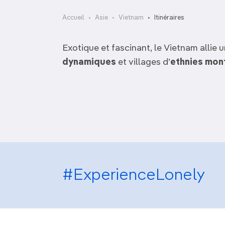
OCÉANIE
Camargue
Accueil
Asie
Vietnam
Itinéraires
ANTARCTIQUE
Exotique et fascinant, le Vietnam allie 
TOP VILLES
dynamiques
et villages d’
ethnies mon
10 jours au Vietnam
#ExperienceLonely