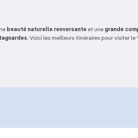
une
beauté naturelle renversante
et une
grande comp
tagnardes
. Voici les meilleurs itinéraires pour visiter 
15 jours au Vietnam