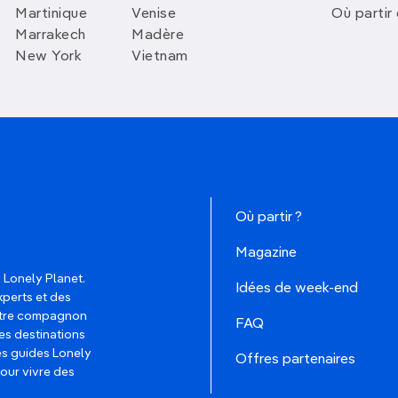
Martinique
Venise
Où partir
Marrakech
Madère
New York
Vietnam
Où partir ?
Magazine
 Lonely Planet.
Idées de week-end
xperts et des
votre compagnon
FAQ
es destinations
les guides Lonely
Offres partenaires
pour vivre des