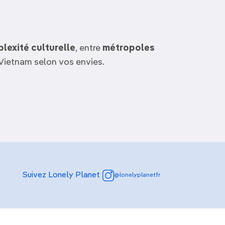
Découvrir nos articles
lexité culturelle
, entre
métropoles
le Vietnam selon vos envies.
Suivez Lonely Planet
@lonelyplanetfr