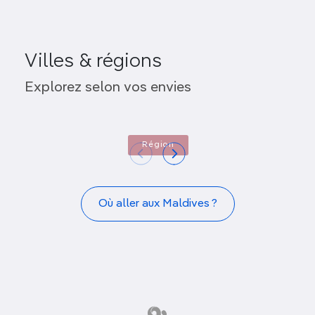
Villes & régions
Atolls de 
Atoll d’Ari
de Ma
Explorez selon vos envies
Région
Où aller aux Maldives ?