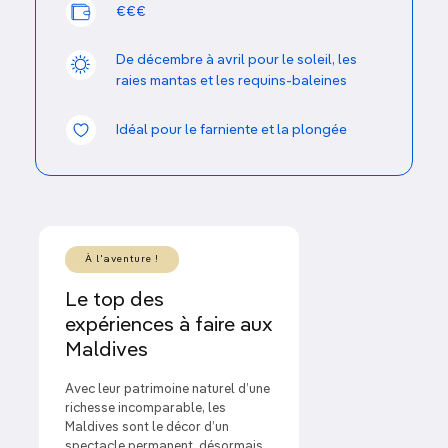
€€€
Maldiviens, aussi pieux qu’accueillants. Grâce à un
réseau de ferrys et au nombre croissant de
pensions privées installées sur des îles habitées, les
De décembre à avril pour le soleil, les
raies mantas et les requins-baleines
Maldives et
leurs habitants sont plus accessibles
que jamais
.
Idéal pour le farniente et la plongée
À l'aventure !
Le top des
expériences à faire aux
Maldives
Avec leur patrimoine naturel d’une
richesse incomparable, les
Maldives sont le décor d’un
spectacle permanent, désormais