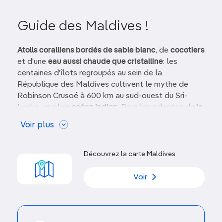
Guide des Maldives !
Atolls coralliens bordés de sable blanc
, de
cocotiers
et d'une
eau aussi chaude que cristalline
: les
centaines d'îlots regroupés au sein de la
République des Maldives cultivent le mythe de
Robinson Crusoé à 600 km au sud-ouest du Sri-
Lanka, en plein
océan Indien
. Pour les adeptes de
la
plongée
, la simple évocation de ce nom est
Voir plus
synonyme de
bonheur sub-aquatique
.
Ces îles prodigieuses sont enfin
accessibles aux
Découvrez la carte Maldives
voyageurs indépendants
. Il n’est donc plus
nécessaire de descendre dans une île-hôtel à l’écart
Voir
de la population locale, comme l’ont déploré les
baroudeurs pendant des décennies. Les voyageurs
intrépides peuvent désormais suivre leur propre
itinéraire,
voyager d’île en île
et vivre parmi les