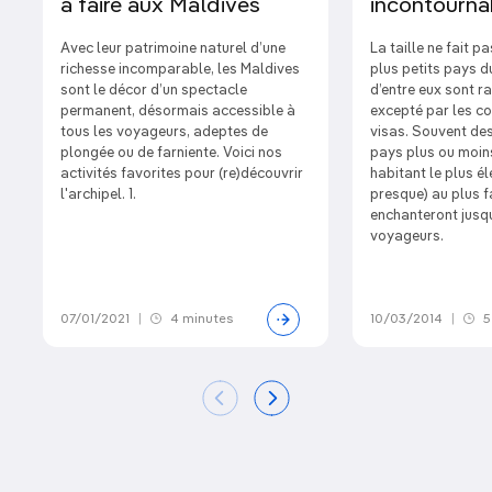
à faire aux Maldives
incontourna
Avec leur patrimoine naturel d’une
La taille ne fait pa
richesse incomparable, les Maldives
plus petits pays 
sont le décor d’un spectacle
d’entre eux sont ra
permanent, désormais accessible à
excepté par les co
tous les voyageurs, adeptes de
visas. Souvent des 
plongée ou de farniente. Voici nos
pays plus ou moins
activités favorites pour (re)découvrir
habitant le plus é
l'archipel. 1.
presque) au plus fa
enchanteront jusq
voyageurs.
07/01/2021
|
4 minutes
10/03/2014
|
5