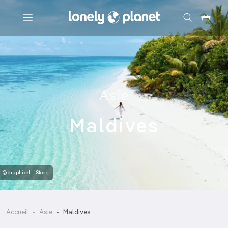
Menu
Votre recherche
Asie
Maldives
© graphixel - iStock
Accueil
Asie
Maldives