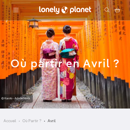
Menu
Votre recherche
Où partir en Avril ?
© Kasto - AdobeStock
Accueil
Où Partir ?
Avril