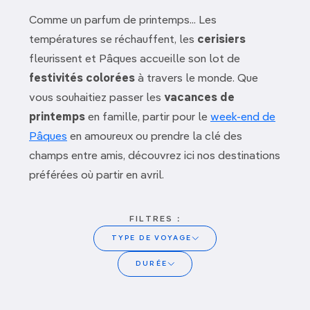
Comme un parfum de printemps... Les
températures se réchauffent, les
cerisiers
fleurissent et Pâques accueille son lot de
festivités colorées
à travers le monde. Que
vous souhaitiez passer les
vacances de
printemps
en famille, partir pour le
week-end de
Pâques
en amoureux ou prendre la clé des
champs entre amis, découvrez ici nos destinations
préférées où partir en avril.
FILTRES :
TYPE DE VOYAGE
Albanie
DURÉE
Algarve
Sans avion
Algérie
Quelques jours
Alpes
Road trip