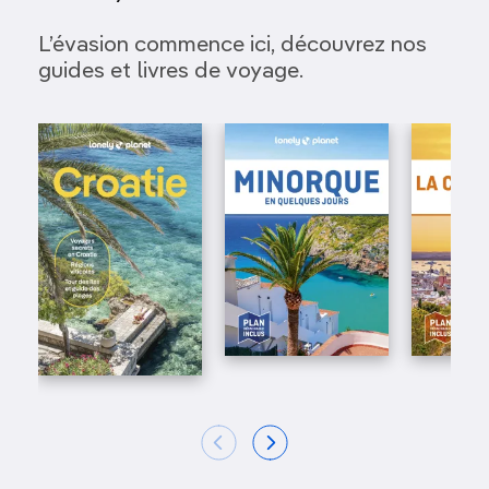
averses sont rares, les températures avoisinent
les 20°C, mais, après les pluies de l’hiver,
les
L’évasion commence ici, découvrez nos
vallées du Centre sont verdoyantes
et les fleurs
guides et livres de voyage.
sauvages abondent. Dans la forêt d’Ajloun,
fraisiers et cistes sont en pleine floraison, tandis
que les oasis de Dana, avec leurs lauriers roses
resplendissants, sont peuplées d’oiseaux.
S’organiser :
depuis Amman, partez vers le nord,
direction Jérash et Ajloun, puis revenez vers le
sud et Aqaba, en passant par la mer Morte,
Dana, Petra et le Wadi Rum.
À savoir :
le khamsin (vent de sable brûlant) peut
souffler au printemps, mais il ne dure
habituellement que quelques jours.
2. Le Panama
Pourquoi en avril ?
Pour combiner Caraïbes et