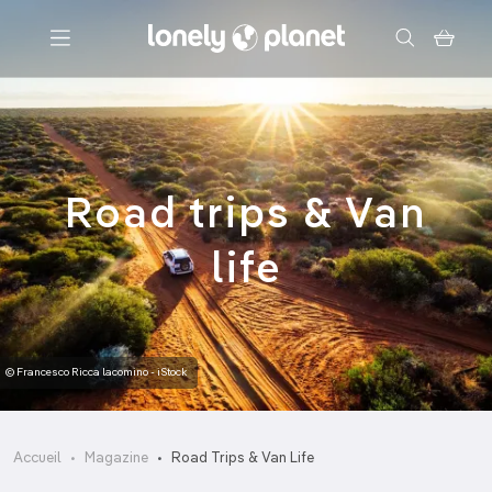
Menu
Votre recherche
Road trips & Van
life
© Francesco Ricca lacomino - iStock
Accueil
Magazine
Road Trips & Van Life