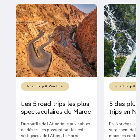
Road Trip & Van Life
Road Trip & V
Les 5 road trips les plus
5 des plus
spectaculaires du Maroc
trips en N
Du souffle de l’Atlantique aux sables
En Norvège , le
du désert , en passant par les cols
surgissent de la 
vertigineux de l’Atlas , le Maroc
mousses contras