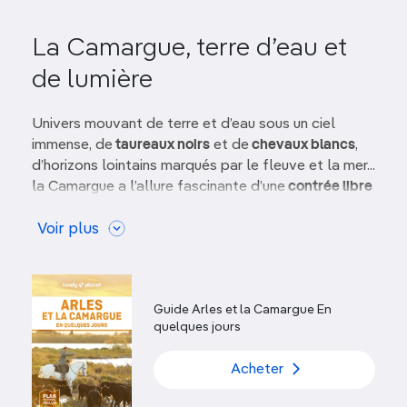
La Camargue, terre d’eau et
de lumière
Univers mouvant de terre et d’eau sous un ciel
immense, de
taureaux noirs
et de
chevaux blancs
,
d’horizons lointains marqués par le fleuve et la mer...
la Camargue a l’allure fascinante d’une
contrée libre
et sauvage
. Son caractère rebelle ne s’offre pas, il
s’apprivoise. Et, si les hommes ont réussi à se faire
Voir plus
une place entre les bras du Rhône, c’est à force de
courage
et de
persévérance
.
Manadiers
,
gardians
,
ingénieurs, pêcheurs et agriculteurs ont contribué,
Guide Arles et la Camargue En
tels des pionniers et des pionnières, à modeler ce
quelques jours
paysage unique.
La Camargue se découvre à cheval, à pied ou
Acheter
encore à vélo
. Il faut prendre son temps, seule