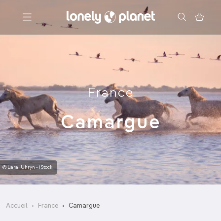
Menu
Votre recherche
France
Camargue
© Lara_Uhryn - iStock
Accueil
France
Camargue