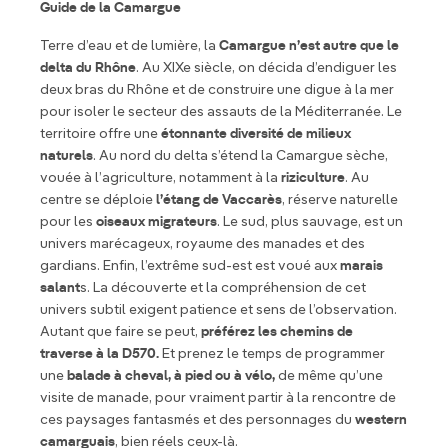
Guide de la Camargue
Terre d’eau et de lumière, la
Camargue n’est autre que le
delta du Rhône
. Au XIXe siècle, on décida d’endiguer les
deux bras du Rhône et de construire une digue à la mer
pour isoler le secteur des assauts de la Méditerranée. Le
territoire offre une
étonnante diversité de milieux
naturels
. Au nord du delta s’étend la Camargue sèche,
vouée à l’agriculture, notamment à la
riziculture
. Au
centre se déploie
l’étang de Vaccarès
, réserve naturelle
pour les
oiseaux migrateurs
. Le sud, plus sauvage, est un
univers marécageux, royaume des manades et des
gardians. Enfin, l’extrême sud-est est voué aux
marais
salant
s. La découverte et la compréhension de cet
univers subtil exigent patience et sens de l’observation.
Autant que faire se peut,
préférez les chemins de
traverse à la D570.
Et prenez le temps de programmer
une
balade à cheval, à pied ou à vélo,
de même qu’une
visite de manade, pour vraiment partir à la rencontre de
ces paysages fantasmés et des personnages du
western
camarguais
, bien réels ceux-là.