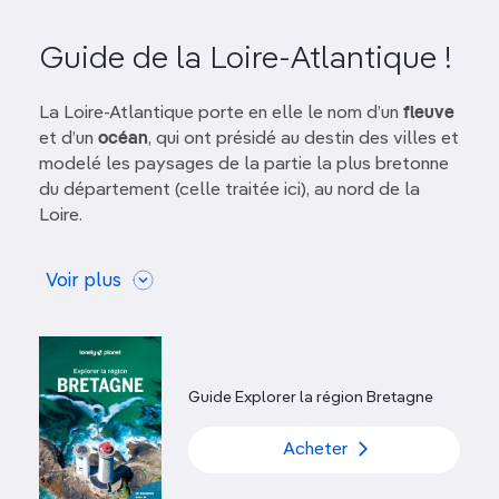
Guide de la Loire-Atlantique !
La Loire-Atlantique porte en elle le nom d’un
fleuve
et d’un
océan
, qui ont présidé au destin des villes et
modelé les paysages de la partie la plus bretonne
du département (celle traitée ici), au nord de la
Loire.
De
Nantes
à
Guérande
, en passant par
Saint-
Voir plus
Nazaire
et les stations balnéaires de
la Côte
d’Amour
, les cités et les monuments rappellent le
temps d’
Anne de Bretagne
,
la Belle Époque
et les
grandes heures du
commerce maritime
autant que
la Seconde Guerre mondiale. Si la
baie de La Baule
Guide Explorer la région Bretagne
est encore, pour beaucoup, le porte-drapeau de la
région,
la Côte sauvage
séduit avec sa succession
Acheter
de criques et de rochers, reliés par
le sentier des
Douaniers
et
l’itinéraire cyclable de la Vélocéan
. Et