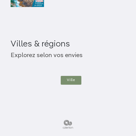
que dire de la superbe marqueterie d’atmosphères,
d’habitats et de paysages, qui s’ouvrent sur les
terres de la presqu’île ? Des
marais salants
aux
canaux de Brière
, elle compose un “pays blanc”,
celui du sel, dont les maisons sont couvertes
d’ardoise, et un “pays noir”, celui de la tourbe
Villes & régions
briéronne, où dominent les toits de chaume.
Nantes
Explorez selon vos envies
Passage Pommeraye à Nantes
Le passage Pommeraye,
classé monument
Ville
historique
, est une
icône nantaise
. Construit entre
1840 et 1843, entre la partie basse de la ville, qui
correspondait alors au quartier de la Bourse,
proche du port fluvial, et sa partie plus huppée,
près de l’actuelle rue Crébillon, il est dès l’origine
dévolu à l’habitation et au commerce.
Rénové et
agrandi en 2015
, il possède toujours un charme fou,
avec son immense verrière, ses galeries sur