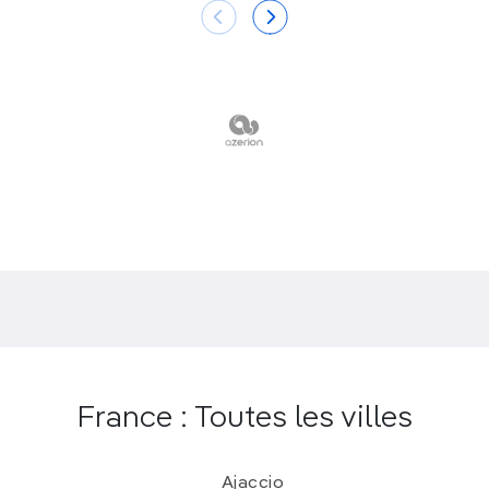
Les paludiers produisent un sel haut de gamme
:
l’appellation
“sel de Guérande”
(gros sel et fleur de
sel) a acquis une incontestable notoriété auprès
des restaurateurs et des gourmets. Les salines
forment un site naturel et protégé, et un biotope
privilégié pour de multiples espèces animales,
notamment d’oiseaux, et végétales, comme la
salicorne.
L’accès aux salines est interdit, sauf dans le cadre
de visites guidées
. Vous pouvez opter pour une
découverte menée directement par un producteur
indépendant, ou bien vous adresser à Terre de Sel,
à la maison des Paludiers, aux Gourmandises du
Marais (Batz-sur-Mer) ou au musée des Marais
Salants.
France : Toutes les villes
Ajaccio