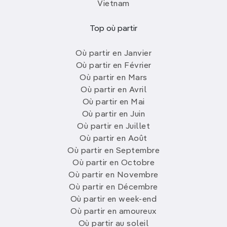
Vietnam
œnologique.
Visitez la Cité du Vin
pour découvrir
l'histoire du vin, faites une dégustation dans les
châteaux viticoles
de la région et explorez le
Top où partir
quartier historique
de la ville avec ses
magnifiques bâtiments du XVIIIe siècle
.
Où partir en Janvier
Où partir en Février
Nice et la Côte d'Azur
Où partir en Mars
Profitez du soleil, des plages de sable et du
Où partir en Avril
glamour de la Côte d'Azur en séjournant à
Nice
, en
Où partir en Mai
explorant Monaco
ou en découvrant les
villages
Où partir en Juin
pittoresques de l'arrière-pays
. Flânez le long de
Où partir en Juillet
la
Promenade des Anglais
, visitez
le musée
Où partir en Août
Matisse
et dégustez une salade niçoise dans un
Où partir en Septembre
restaurant en
bord de mer.
Où partir en Octobre
Où partir en Novembre
Où partir fin mai quelques
Où partir en Décembre
jours ?
Où partir en week-end
Où partir en amoureux
Où partir au soleil