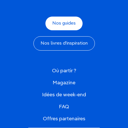
navire de guerre du XVIIe siècle parfaitement
préservé, promenez-vous dans le
quartier
historique de Gamla Stan
et profitez d'une
croisière dans
l'archipel de Stockholm
.
Nos guides
Budapest, Hongrie
Découvrez les
bains thermaux
relaxants,
Nos livres d'inspiration
l'architecture magnifique et la
scène
gastronomique dynamique
de
Budapest
lors d'un
court séjour fin mai. Détendez-vous dans les
bains
Széchenyi
, visitez le
Parlement hongrois
sur les
Où partir ?
rives du Danube
et goûtez des spécialités
hongroises comme le goulasch et les langos.
Magazine
Malte
Idées de week-end
Explorez l'histoire fascinante de
Malte
en visitant
FAQ
ses
temples mégalithiques
, ses
villes fortifiées
et
ses
sites archéologiques
. Découvrez la capitale
Offres partenaires
Valletta
avec ses rues étroites et ses
palais