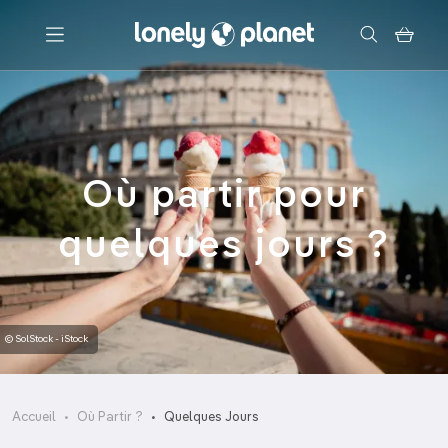
Menu
Votre recherche
Où partir pour
quelques jours ?
© SolStock - iStock
Accueil
Où Partir ?
Quelques Jours