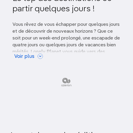
Novembre
partir quelques jours !
Gastronomie
Décembre
Art, culture & patrimoine
Vous rêvez de vous échapper pour quelques jours
et de découvrir de nouveaux horizons ? Que ce
Safari & Vie Sauvage
soit pour un week-end prolongé, une escapade de
quatre jours ou quelques jours de vacances bien
En pleine nature
mérités, Lonely Planet vous guide vers des
Voir plus
destinations en Europe et en France qui
combleront vos
envies d'aventure, de détente et
de romance
.
Où partir pour 4 jours en
Europe ?
L'Europe regorge de villes fascinantes à explorer,
même pour un court séjour de quatre jours. Voici
quelques suggestions pour une escapade courte
mais mémorable :