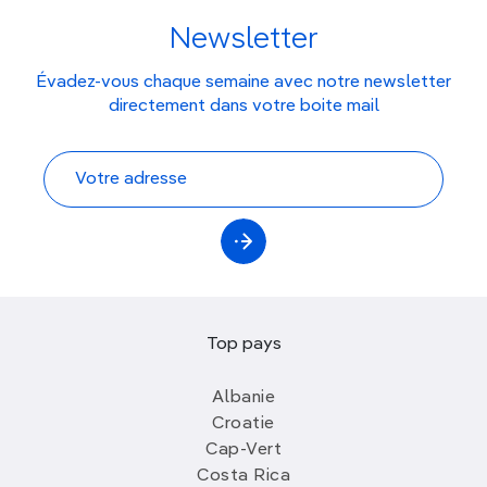
et partagez des moments magiques dans ses
Newsletter
jardins pittoresques. Découvrez
les œuvres d'art
du Louvre
,
flânez le long de la Seine
au coucher du
Évadez-vous chaque semaine avec notre newsletter
soleil et dégustez un croissant frais dans une
directement dans votre boite mail
boulangerie de quartier.
Santorin, Grèce
Admirez les couchers de soleil spectaculaires de
Santorin depuis les
villages perchés de l'île
,
détendez-vous sur ses plages de sable noir et
explorez ses villages traditionnels aux maisons
blanchies à la chaux. Faites une excursion en
bateau jusqu'au
volcan actif de Nea Kameni
,
Top pays
dégustez du vin local dans une cave
traditionnelle et profitez d'un
dîner romantique
Albanie
avec vue sur la caldeira
.
Croatie
Prague, République tchèque
Cap-Vert
Costa Rica
Promenez-vous dans les rues médiévales de