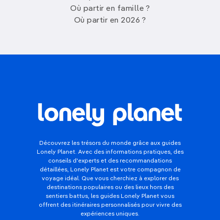
Pour profiter pleinement du début de l'été, voici
Où partir en famille ?
quelques destinations à envisager pour un court
Où partir en 2026 ?
séjour fin
mai
:
Dubrovnik, Croatie
Découvrez la beauté de la côte adriatique croate
en explorant
les remparts médiévaux
de
Dubrovnik
, en vous détendant sur ses plages et
en dégustant une cuisine délicieuse. Faites une
excursion en bateau jusqu'aux îles Elaphites
,
explorez
la vieille ville
classée au patrimoine
mondial de l'UNESCO et assistez à un spectacle
de folklore traditionnel.
Découvrez les trésors du monde grâce aux guides
Lonely Planet. Avec des informations pratiques, des
Stockholm, Suède
conseils d'experts et des recommandations
détaillées, Lonely Planet est votre compagnon de
Profitez des longues journées ensoleillées pour
voyage idéal. Que vous cherchiez à explorer des
explorer les îles de
Stockholm
, visiter ses
musées
destinations populaires ou des lieux hors des
sentiers battus, les guides Lonely Planet vous
fascinants
et vous imprégner de son ambiance
offrent des itinéraires personnalisés pour vivre des
vibrante. Visitez
le musée Vasa
pour découvrir un
expériences uniques.