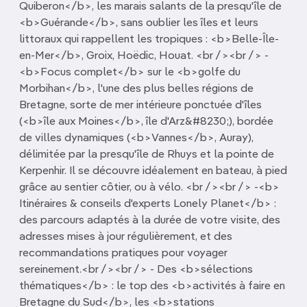
Quiberon</b>, les marais salants de la presqu'île de
<b>Guérande</b>, sans oublier les îles et leurs
littoraux qui rappellent les tropiques : <b>Belle-Île-
en-Mer</b>, Groix, Hoëdic, Houat. <br /><br /> -
<b>Focus complet</b> sur le <b>golfe du
Morbihan</b>, l'une des plus belles régions de
Bretagne, sorte de mer intérieure ponctuée d'îles
(<b>île aux Moines</b>, île d'Arz&#8230;), bordée
de villes dynamiques (<b>Vannes</b>, Auray),
délimitée par la presqu'île de Rhuys et la pointe de
Kerpenhir. Il se découvre idéalement en bateau, à pied
grâce au sentier côtier, ou à vélo. <br /><br /> -<b>
Itinéraires & conseils d'experts Lonely Planet</b> :
des parcours adaptés à la durée de votre visite, des
adresses mises à jour régulièrement, et des
recommandations pratiques pour voyager
sereinement.<br /><br /> - Des <b>sélections
thématiques</b> : le top des <b>activités à faire en
Bretagne du Sud</b>, les <b>stations