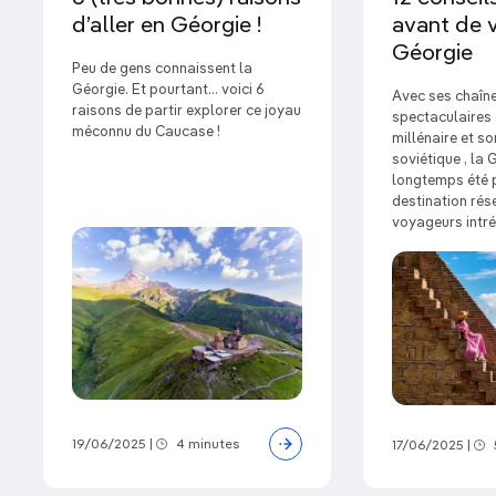
troglodytique
de Géorgie.
d’aller en Géorgie !
avant de 
Géorgie
L’ambiance festive de
Batoumi
et sa délicieuse
Peu de gens connaissent la
vieille ville.
Géorgie. Et pourtant… voici 6
Avec ses chaîn
raisons de partir explorer ce joyau
spectaculaires 
Une randonnée en Touchétie
, une région de
méconnu du Caucase !
millénaire et so
haute montagne spectaculaire et préservée.
soviétique , la 
longtemps été
L’œnotourisme en Kakhétie
, la terre géorgienne
destination rés
du vin.
voyageurs intré
19/06/2025
|
4 minutes
17/06/2025
|