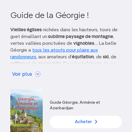
Guide de la Géorgie !
Vieilles églises
nichées dans les hauteurs, tours de
guet émaillant un
sublime paysage de montagne
,
vertes vallées ponctuées de
vignobles
… La belle
Géorgie a
tous les atouts pour plaire aux
randonneurs
, aux amateurs d’
équitation
, de
ski
, de
rafting
et de
parapente
. Pour les habitants de ce
pays, qui se prétend le berceau du vin, l’hospitalité
Voir plus
est le maître mot.
Son histoire complexe a donné à la Géorgie un
superbe patrimoine architectural et artistique
, qui
va des grottes troglodytiques aux peintures
Guide Géorgie, Arménie et
Azerbaïdjan
inimitables de Niko Pirosmani.
Tbilissi, la capitale,
garde des airs d’antique carrefour eurasien. Le pays
Acheter
n’en lutte pas moins pour se faire sa place dans le
e
monde occidental du XXI
siècle, comme en