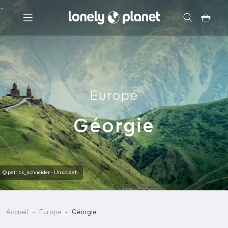
Menu
Votre recherche
Europe
Géorgie
© patrick_schneider - Unsplash
Accueil
Europe
Géorgie