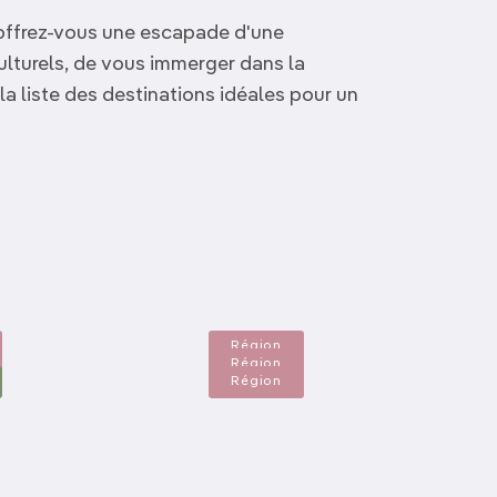
Découvrir nos articles
offrez-vous une escapade d'une
ulturels, de vous immerger dans la
la liste des destinations idéales pour un
Algarve
Alsace
Auvergne
Région
Région
Région