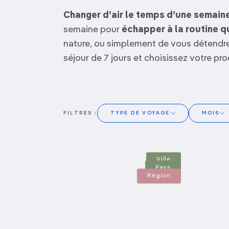
OCÉANIE
Camargue
Changer d’air le temps d’une semaine
semaine pour
échapper à la routine q
ANTARCTIQUE
nature, ou simplement de vous détendre s
séjour de 7 jours et choisissez votre pr
TOP VILLES
Agadir
FILTRES :
TYPE DE VOYAGE
MOIS
Algérie
Andalousie
Sans avion
Janvier
Ville
Road trip
Février
Pays
Région
En famille
Mars
Pagination
Sport et activités
Avril