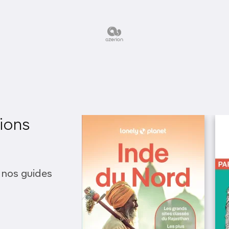
bre
e
ions
re
re
 nos guides