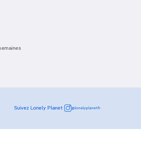
 semaines
Suivez Lonely Planet
@lonelyplanetfr