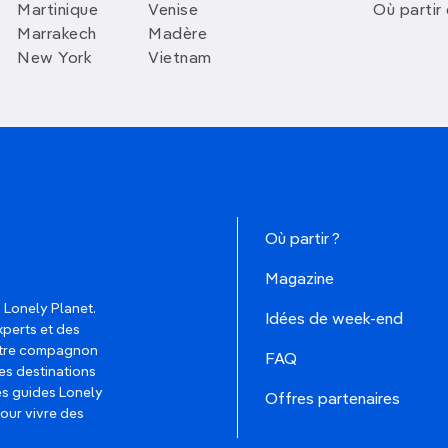
Martinique
Venise
Où partir
Marrakech
Madère
New York
Vietnam
Où partir ?
Magazine
 Lonely Planet.
Idées de week-end
xperts et des
votre compagnon
FAQ
es destinations
les guides Lonely
Offres partenaires
pour vivre des