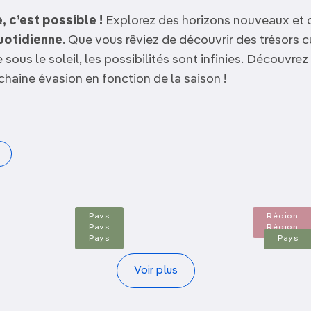
, c’est possible !
Explorez des horizons nouveaux et 
uotidienne
. Que vous rêviez de découvrir des trésors c
ous le soleil, les possibilités sont infinies. Découvrez 
ochaine évasion en fonction de la saison !
Albanie
Alentejo
Allemagne
Alpes
Arménie
Autriche
Pays
Région
Pays
Région
Pays
Pays
Voir plus