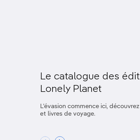
Treks & randonnées
Mai
En ville
Juin
Plages & îles
Juillet
En amoureux
Août
Loin des foules
Septem
Tendance
Octobr
Le catalogue des édit
Au soleil
Novemb
Lonely Planet
Gastronomie
Décemb
Art, culture &
L’évasion commence ici, découvrez
patrimoine
et livres de voyage.
Safari & Vie Sauvage
En pleine nature