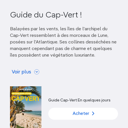
Guide du Cap-Vert !
Balayées par les vents, les îles de l'archipel du
Cap-Vert ressemblent à des morceaux de Lune,
posées sur l'Atlantique. Ses collines desséchées ne
manquent cependant pas de charme et quelques
îles possèdent une végétation luxuriante.
Un voyage au Cap-Vert enchantera
les amateurs
Voir plus
d'activités de plein air
. Le pays offre en outre
d'excellents
sites de plongée
et de
randonnée
, une
vie nocturne animée. Malgré l'apparition des
premiers tour-opérateurs, le Cap-Vert reste une
région indépendante,
hors des sentiers battus
, où la
Guide Cap-Vert En quelques jours
nature est préservée.
Le mélange d'influences
africaines, portugaises, méditerranéennes et latines
Acheter
a donné naissance à un tempérament typiquement
"cabo" qui caractérise les habitants de l'archipel.