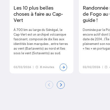
Les 10 plus belles
Randonnée s
choses à faire au Cap-
de Fogo au C
Vert
guide !
À 700 km au large du Sénégal, le
Dominée par le Pi
Cap-Vert est un archipel volcanique
encore actif dont 
fascinant, composé de dix îles aux
date de 2014 , l’Îl
identités bien marquées , entre terres
pleinement son no
au vent (Barlavento) au nord et îles
« feu » en portugai
sous le vent (Sotavento) au sud.
02/02/2026
|
8 minutes
02/02/2026
|