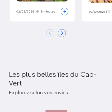
02/02/2026
|
8 minutes
20/10/2025
|
Les plus belles îles du Cap-
Vert
Santo Antão
F
Explorez selon vos envies