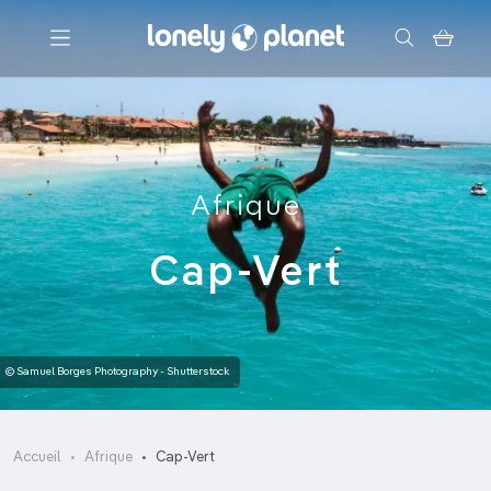
Menu
Votre recherche
Afrique
Cap-Vert
© Samuel Borges Photography - Shutterstock
Accueil
Afrique
Cap-Vert