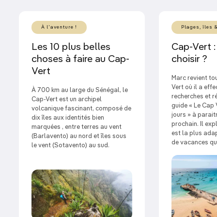
À l'aventure !
Plages, îles 
Les 10 plus belles
Cap-Vert :
choses à faire au Cap-
choisir ?
Vert
Marc revient to
Vert où il a eff
À 700 km au large du Sénégal, le
recherches et r
Cap-Vert est un archipel
guide « Le Cap 
volcanique fascinant, composé de
jours » à parai
dix îles aux identités bien
prochain. Il expl
marquées , entre terres au vent
est la plus ada
(Barlavento) au nord et îles sous
de vacances que
le vent (Sotavento) au sud.