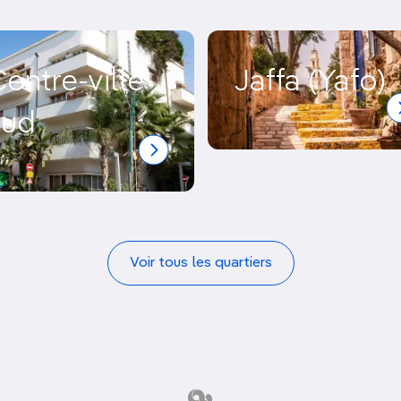
utres lieux nocturnes
, la ville n’est pas
 bien une âme, qui se cache dans la diversité
 scène artistique intense
.
entre-ville
Jaffa (Yafo)
sud
Voir tous les quartiers