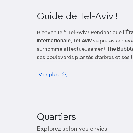
OCÉANIE
Camargue
Guide de Tel-Aviv !
ANTARCTIQUE
Bienvenue à Tel-Aviv ! Pendant que
l’Ét
TOP VILLES
internationale
,
Tel-Aviv
se prélasse deva
surnomme affectueusement
The Bubbl
ses boulevards plantés d’arbres et ses 
Destination privilégiée des Européens en
Voir plus
aussi de nombreuses boutiques, bistrots
Bauhaus
font peau neuve tandis que ses
Manhattan du Moyen-Orient. Ce sont to
houmous
, les bars à vins nichés dans de
paisibles jardins de la mémoire et les m
Quartiers
Tel-Aviv
.
Explorez selon vos envies