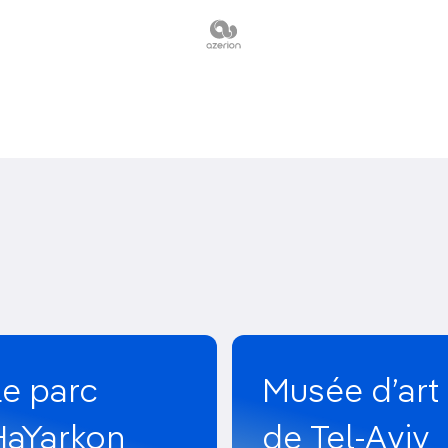
Le parc
Musée d’art
HaYarkon
de Tel-Aviv