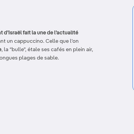
at d’Israël fait la une de l’actualité
nt un cappuccino. Celle que l’on
e
, la “bulle”, étale ses cafés en plein air,
longues plages de sable.
 quête de soleil toute l’année
, elle abrite
 et brasseries. Ses
immeubles de style
 gratte-ciel forment une sorte de petit
utefois les
modestes échoppes de
s ruelles, les stands de jus de fruits, les
archés animés qui incarnent le
véritable