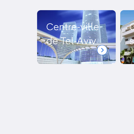
Malgré sa
pléthore de discothèques
et
a
aussi futile qu’il y paraît. Elle a bel et
de sa population, sa
vie culturelle et sa
Centre-ville
C
de Tel-Aviv