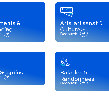
ments &
Arts, artisanat &
moine
Culture
r
Découvrir
& jardins
Balades &
r
Randonnées
Découvrir