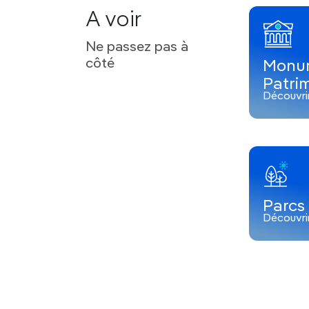
A voir
Ne passez pas à
côté
Monu
Patri
Découvri
Parcs 
Découvri