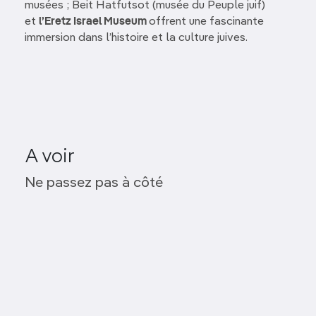
musées ; Beit Hatfutsot (musée du Peuple juif)
et
l’Eretz Israel Museum
offrent une fascinante
immersion dans l’histoire et la culture juives.
A voir
Palmach Museum
Ne passez pas à côté
Parc de l’Indépendance
Beit Hatfutsot
Hilton Beach
Vieux port
Eretz Israel Museum
Metzitzim Beach
Yitzhak Rabin Centre