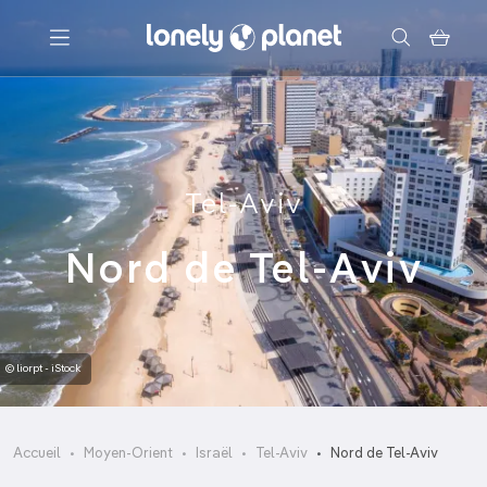
Menu
Votre recherche
Tel-Aviv
Nord de Tel-Aviv
© liorpt - iStock
Accueil
Moyen-Orient
Israël
Tel-Aviv
Nord de Tel-Aviv