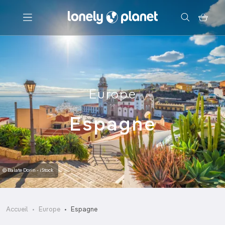
Menu
Votre recherche
Europe
Espagne
© Balate Dorin - iStock
Accueil
Europe
Espagne