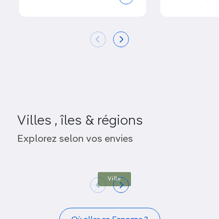
Villes , îles & régions
Barcelone
Ma
Explorez selon vos envies
Ville