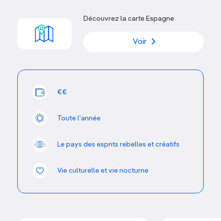
mosaïque de régions toutes captivantes :
le Pays
basque
à l'identité si forte, l'Andalousie et son
Découvrez la carte Espagne
héritage arabe, la dynamique
Catalogne
,
la très
verte Galice
ou encore les
pics des Pyrénées
.
Voir
L'Espagne mérite certainement plus d'un voyage.
€€
Toute l'année
Le pays des esprits rebelles et créatifs
Vie culturelle et vie nocturne