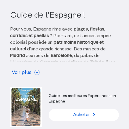
Guide de l'Espagne !
Pour vous, Espagne rime avec
plages, fiestas,
corridas et paellas
? Pourtant, cet ancien empire
colonial possède un
patrimoine historique et
culturel
d'une grande richesse. Des musées de
Madrid
aux rues de
Barcelone
, du palais de
l'Alhambra de
Grenade
aux églises de
Tolède
, il y a
beaucoup à découvrir en Espagne, loin des clichés
Voir plus
les plus touristiques.
Le tempérament chaleureux des Espagnols, les
températures estivales et le littoral attirent depuis
Guide Les meilleures Expériences en
longtemps les touristes, en particulier ceux venus
Espagne
des brumes de l'Europe du Nord. Le pays a
cependant bien d'autres choses à offrir que les
Acheter
plages de la
Costa Brava
et de la
Costa del Sol
,
aussi belles soient-elles. L'Espagne est une