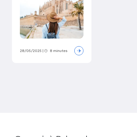
régates amène du beau monde, autrement dit d’avril
à octobre.
Pas un mois ne se passe à Palma sans quelque
festivité
, d’un genre ou d’un autre : les défilés du
carnaval en février, avant le carême, les feux
d’artifice de la Nit de Foc en juin, et le marché de
Noël en décembre sont des événements à ne pas
28/05/2025
|
8 minutes
manquer.
Attention, les stations balnéaires situées
dans la baie ferment en hiver.