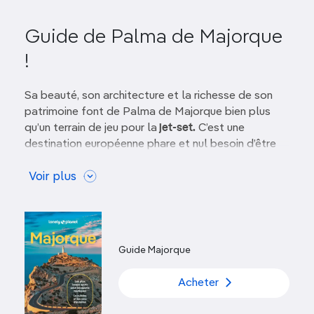
Guide de Palma de Majorque
!
Sa beauté, son architecture et la richesse de son
patrimoine font de Palma de Majorque bien plus
qu’un terrain de jeu pour la
jet-set.
C’est une
destination européenne phare et nul besoin d’être
riche à millions pour apprécier ses trésors : dédale
de ruelles aux belles
Voir plus
demeures aristocratiques
,
musées
remplis d’œuvres d’artistes du XXe siècle,
chant des drisses et des haubans
sur ses opulents
ports de plaisance, tables tenues par les plus
grands chefs de la
cuisine espagnole
et
shopping à
Guide Majorque
gogo
.
Acheter
Plus bel atout de Majorque, la
capitale des îles
Baléares
se niche au creux de
la vaste baie de Palma