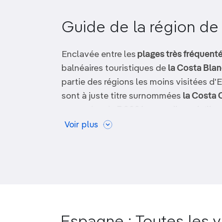
OCÉANIE
Camargue
Guide de la région de 
ANTARCTIQUE
Enclavée entre les
plages très fréquenté
TOP VILLES
balnéaires touristiques de
la Costa Bla
partie des régions les moins visitées d'
sont à juste titre surnommées
la Costa 
pas moins de
3 000 heures d'ensoleille
de l'arrière-pays possèdent un patrimoin
Voir plus
La région, irriguée grâce à des techniq
remontant au XIe siècle, produit essent
La capitale, également nommée
Murcie
à tapas
, est une ville universitaire très 
dévoilent actuellement le riche patrim