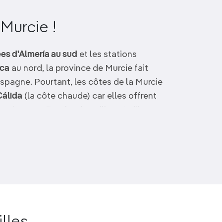
Murcie !
es d'Almería au sud
et les stations
nca
au nord, la province de Murcie fait
Espagne. Pourtant, les côtes de la Murcie
Cálida
(la côte chaude) car elles offrent
ment par an
. De plus, les villes et villages
e historique et culturel intéressant.
ues – roues à eau, aqueducs et canaux –
iellement des agrumes et du raisin.
, avec sa
cathédrale
et ses
fabuleux bars
animée.
Carthagène
, dont les fouilles
oine antique, présente également