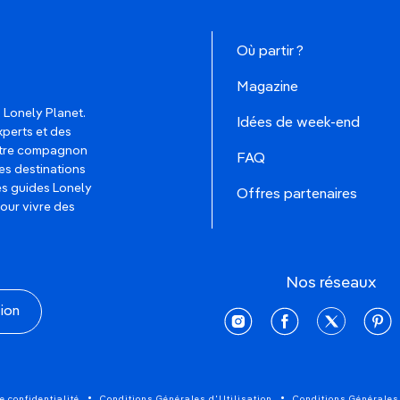
Où partir ?
Magazine
 Lonely Planet.
Idées de week-end
xperts et des
votre compagnon
FAQ
es destinations
les guides Lonely
Offres partenaires
pour vivre des
Nos réseaux
tion
instagram
facebook
twitter
pinte
e confidentialité
Conditions Générales d'Utilisation
Conditions Générales