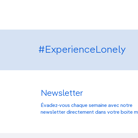
8. Aller prendre le frais auprès des
pozos
Parque Natural de Sierra Espuña.
#ExperienceLonely
Newsletter
Évadez-vous chaque semaine avec notre
newsletter directement dans votre boite m