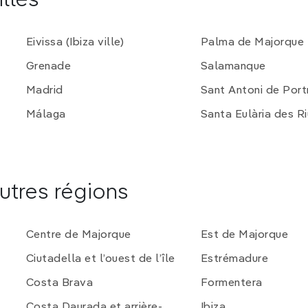
illes
Lorca est célèbre pour ses processions
re et préservée des parcs naturels ravira
Eivissa (Ibiza ville)
Palma de Majorque
Grenade
Salamanque
égion de Murcie ?
Madrid
Sant Antoni de Por
Málaga
Santa Eulària des Ri
Semaine sainte à Lorca, célèbres dans
utres régions
t l'arrivée massive des vacanciers et les
Centre de Majorque
Est de Majorque
Ciutadella et l’ouest de l’île
Estrémadure
Costa Brava
Formentera
Costa Daurada et arrière-
Ibiza