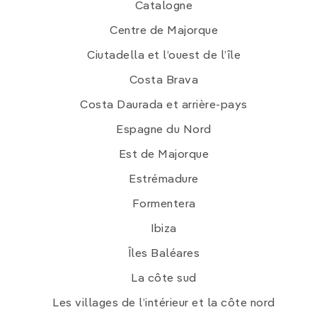
del Mar.
Catalogne
4. La montée par le
Teleférico de Fuente Dé
dans
Centre de Majorque
les superbes hauteurs des pics d'Europe.
Ciutadella et l’ouest de l’île
5. Les cols et paysages magnifiques de la
Costa Brava
Cordillera Cantábrica.
Costa Daurada et arrière-pays
6. La grâce unique des édifices préromans d’
Oviedo.
Espagne du Nord
7. Une dégustation de cidre des
Asturies
dans un
Est de Majorque
des chaleureux bars à cidre (sidrerías) des Asturies.
Estrémadure
8. Un bain de mer sur la tranquille
Playa del Silencio.
Formentera
Ibiza
Îles Baléares
La côte sud
Les villages de l’intérieur et la côte nord