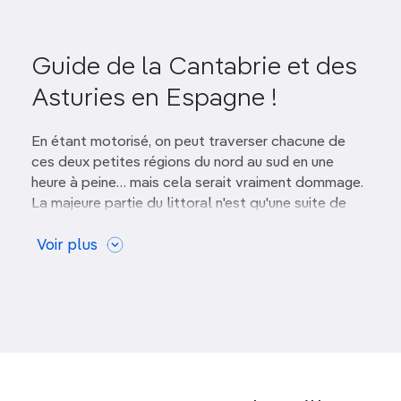
Guide de la Cantabrie et des
Asturies en Espagne !
En étant motorisé, on peut traverser chacune de
ces deux petites régions du nord au sud en une
heure à peine… mais cela serait vraiment dommage.
La majeure partie du littoral n'est qu'une suite de
falaises, de
plages superbes
et de
petits ports de
pêche
Voir plus
.
Derrière les plages, de
jolies vallées verdoyantes
parsemées de villages de pierre se déroulent
jusqu’à
la Cordillera Cantábrica
, qui
s’élève à plus de
2 000 m
et culmine avec les pics d'Europe.
Outre les produits de la mer, la région est connue