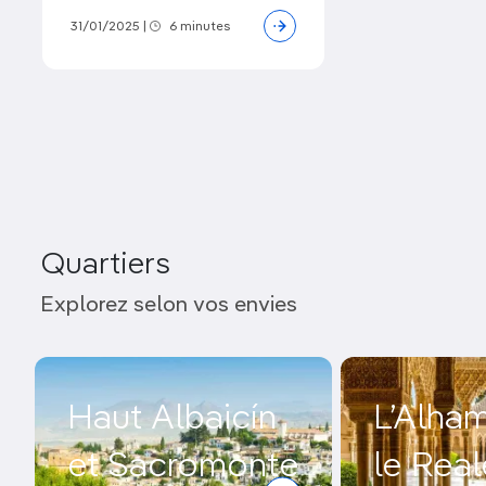
31/01/2025
|
6 minutes
Quartiers
Explorez selon vos envies
Haut Albaicín
L’Alham
et Sacromonte
le Real