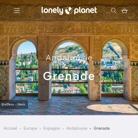
Menu
Votre recherche
Andalousie
Grenade
© e55evu - iStock
Accueil
Europe
Espagne
Andalousie
Grenade