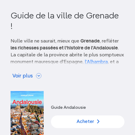
Guide de la ville de Grenade
!
Nulle ville ne saurait, mieux que
Grenade
, refléter
les richesses passées et l’histoire de l’Andalousie
.
La capitale de la province abrite le plus somptueux
monument mauresque d’Espagne,
l’Alhambra
, et a
su conserver une atmosphère singulière avec ses
teterías
Voir plus
(salons de thé), ses ruelles sinueuses et ses
cármenes
(de l’arabe
karm
, jardin) chaulés. Ici, des
églises monumentales côtoient des nuées de
bars à
tapas
, et d’audacieuses fresques ornent les rues de
quartiers peu touristiques. Le
flamenco
, lui, est
Guide Andalousie
partout.
Acheter
Les immenses sommets de
la
Sierra Nevada
,
dressés en arrière-plan, ont tout d’un terrain de jeu