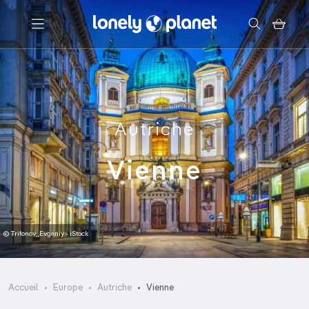
Menu
Votre recherche
Autriche
Vienne
© Trifonov_Evgeniy - iStock
Accueil
Europe
Autriche
Vienne