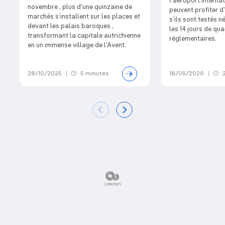
l’aéroport interna
novembre , plus d’une quinzaine de
peuvent profiter d’
marchés s’installent sur les places et
s’ils sont testés né
devant les palais baroques ,
les 14 jours de qu
transformant la capitale autrichienne
réglementaires.
en un immense village de l’Avent.
28/10/2025
|
5 minutes
18/05/2020
|
2