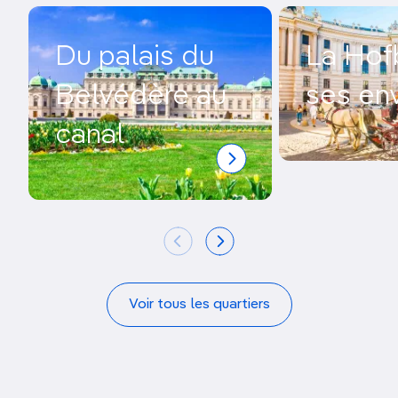
Du palais du
La Hof
Belvédère au
ses en
canal
Voir tous les quartiers