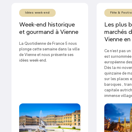
Arts
entre trésors des Habsbourg, tombeaux
égyptiens et tableaux inestimables.
Idées week-end
Fête & Festiv
Le sublime
décor baroque du palais
Week-end historique
Les plus 
du Belvédère
, ses jardins émaillés de
sculptures, et les chefs-d’œuvre de
Klimt
.
et gourmand à Vienne
marchés d
Vienne en
La
cathédrale Saint-Étienne
, splendide
édifice
La Quotidienne de France 5 nous
gothique
, cher aux Viennois et emblématique
plonge cette semaine dans la ville
Ce n’est pas un
de la capitale.
de Vienne et nous présente ses
est surnommée 
idées week-end.
européenne des
Le dynamisme du
MuseumsQuartier
, un espace
Dès la mi-novem
artistique émaillé de bars.
quinzaine de ma
sur les places 
Un tour dans
les cabines suspendues de la
baroques , tra
Riesenrad,
grande roue iconique de Vienne,
capitale autric
installée dans le Prater.
immense village
Une
pâtisserie
et un
café
dans l’un des
légendaires établissements de la capitale, tel
le
Café Sp.