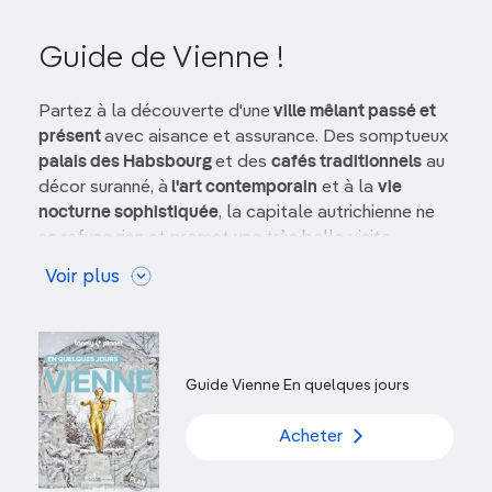
Guide de Vienne !
Partez à la découverte d'une
ville mêlant passé et
présent
avec aisance et assurance. Des somptueux
palais des Habsbourg
et des
cafés traditionnels
au
décor suranné, à
l'art contemporain
et à la
vie
nocturne sophistiquée
, la capitale autrichienne ne
se refuse rien et promet une très belle visite.
Voir plus
Vienne, de par son noble passé, a tout d'une
ville
romantique
. Choristes angéliques et palais
gigantesques nous viennent immédiatement à
l'esprit, au son de
mélodies de Mozart, Beethoven
ou Brahms
, et sur fond d'esquisses de
Klimt, Schiele
Guide Vienne En quelques jours
et Kokoschka
. Il ne faut cependant pas ignorer le
dynamisme de la Vienne d'aujourd'hui, aussi
Acheter
intéressante que surprenante, avec ses
espaces
artistiques modernes
, ses
marchés
animés, ses