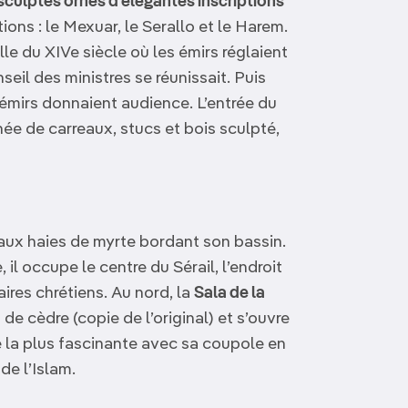
culptés ornés d’élégantes inscriptions
tions : le Mexuar, le Serallo et le Harem.
lle du XIVe siècle où les émirs réglaient
nseil des ministres se réunissait. Puis
s émirs donnaient audience. L’entrée du
ée de carreaux, stucs et bois sculpté,
ux haies de myrte bordant son bassin.
il occupe le centre du Sérail, l’endroit
ires chrétiens. Au nord, la
Sala de la
e cèdre (copie de l’original) et s’ouvre
e la plus fascinante avec sa coupole en
de l’Islam.