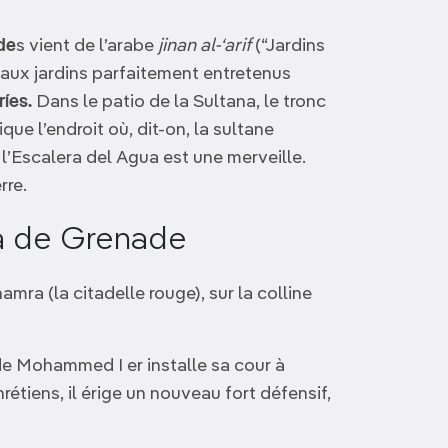
ide
s vient de l’arabe
jinan al-‘arif
(“Jardins
a aux jardins parfaitement entretenus
íes.
Dans le patio de la Sultana, le tronc
ique l’endroit où, dit-on, la sultane
l’Escalera del Agua est une merveille.
rre.
bra de Grenade
hamra (la citadelle rouge), sur la colline
de Mohammed I er installe sa cour à
étiens, il érige un nouveau fort défensif,