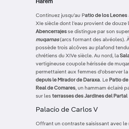
Harem
Continuez jusqu’au P
atio de los Leones
XIe siècle dont l’eau provient de douze 
Abencerrajes
se distingue par son sup
muqarnas
(arcs formant des alvéoles). À
possède trois alcôves au plafond tendu d
chrétiens du XIVe siècle. Au nord, la
Sal
vertigineuse coupole hérissée de muqar
permettaient aux femmes d’observer la 
depuis le Mirador de Daraxa
. Le
Patio de
Real de Comares
, un hammam éclairé pa
sur les
terrasses des Jardines del Partal
Palacio de Carlos V
Offrant un contraste saisissant avec le 