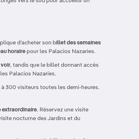
longés vers le sud pour accueillir un
plique d’acheter son b
illet des semaines
eau horaire
pour les Palacios Nazaríes.
 voir
, tandis que le billet donnant accès
 les Palacios Nazaríes.
 à 300 visiteurs toutes les demi-heures.
e extraordinaire
. Réservez une visite
isite nocturne des Jardins et du