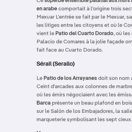
Ce
superbe ensemble palatial aux murs s
en arabe
comportait à l’origine trois sec
Mexuar L’entrée se fait par le Mexuar, sa
les litiges entre les citoyens et où le Co
vient le
Patio del Cuarto Dorado
, où le
Palacio de Comares à la jolie façade orn
fait face au Cuarto Dorado.
Sérail (Serallo)
Le
Patio de los Arrayanes
doit son nom a
Ceint d’arcades aux colonnes de marbre, 
où les émirs négociaient avec les émissa
Barca
présente un beau plafond en bois d
sur le Salón de los Embajadores, la sall
marqueterie symbolisant les sept cieux 