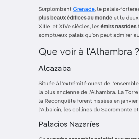
OCÉANIE
Camargue
Surplombant
Grenade
, le palais-forte
plus beaux édifices au monde
et le deux
ANTARCTIQUE
XIIIe et XIVe siècles, les
émirs nasrides
f
somptueux palais qu’on peut admirer au
TOP VILLES
Que voir à l'Alhambra 
Alcazaba
Située à l’extrémité ouest de l’ensemble
la plus ancienne de l’Alhambra. La Torre 
la Reconquête furent hissées en janvier 
l’Albaicín, les collines du Sacromonte e
Palacios Nazaríes