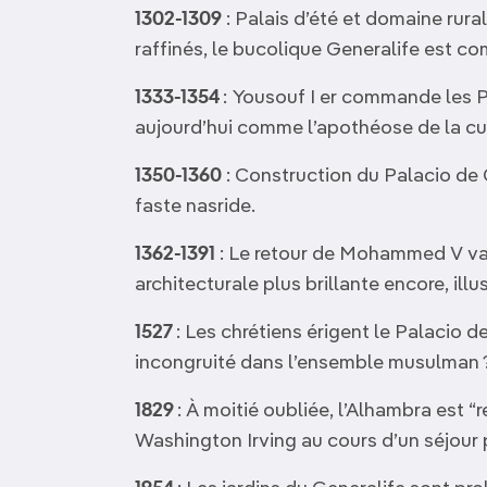
1302-1309
: Palais d’été et domaine rura
raffinés, le bucolique Generalife est 
1333-1354
: Yousouf I er commande les P
aujourd’hui comme l’apothéose de la cu
1350-1360
: Construction du Palacio de
faste nasride.
1362-1391
: Le retour de Mohammed V va
architecturale plus brillante encore, illu
1527
: Les chrétiens érigent le Palacio d
incongruité dans l’ensemble musulman ?
1829
: À moitié oubliée, l’Alhambra est “
Washington Irving au cours d’un séjour