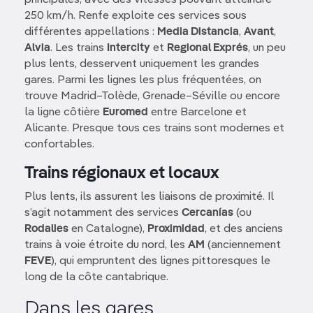
250 km/h. Renfe exploite ces services sous
différentes appellations :
Media Distancia
,
Avant
,
Alvia
. Les trains
Intercity
et
Regional Exprés
, un peu
plus lents, desservent uniquement les grandes
gares. Parmi les lignes les plus fréquentées, on
trouve Madrid–Tolède, Grenade–Séville ou encore
la ligne côtière
Euromed
entre Barcelone et
Alicante. Presque tous ces trains sont modernes et
confortables.
Trains régionaux et locaux
Plus lents, ils assurent les liaisons de proximité. Il
s’agit notamment des services
Cercanías
(ou
Rodalies
en Catalogne),
Proximidad
, et des anciens
trains à voie étroite du nord, les
AM
(anciennement
FEVE
), qui empruntent des lignes pittoresques le
long de la côte cantabrique.
Dans les gares