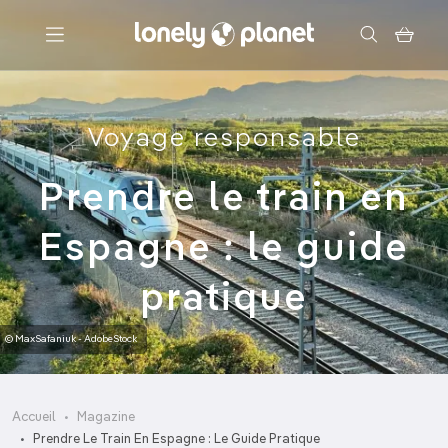
Menu
Voyage responsable
Votre recherche
Prendre le train en
Espagne : le guide
pratique
© MaxSafaniuk - AdobeStock
Accueil
Magazine
Prendre Le Train En Espagne : Le Guide Pratique