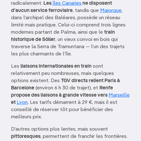
radicalement.
Les
îles Canaries
ne disposent
d’aucun service ferroviaire
, tandis que
Majorque
,
dans l’archipel des Baléares, possède un réseau
limité mais pratique. Celui-ci comprend trois lignes
modernes partant de Palma, ainsi que le
train
historique de Sóller
, un vieux convoi en bois qui
traverse la Serra de Tramuntana — l’un des trajets
les plus charmants de l’île.
Les
liaisons internationales en train
sont
relativement peu nombreuses, mais quelques
options existent. Des
TGV directs relient Paris à
Barcelone
(environ 6 h 30 de trajet), et
Renfe
propose des liaisons à grande vitesse vers
Marseille
et
Lyon
. Les tarifs démarrent à 29 €, mais il est
conseillé de réserver tôt pour bénéficier des
meilleurs prix.
D’autres options plus lentes, mais souvent
pittoresques
, permettent de franchir les frontières.