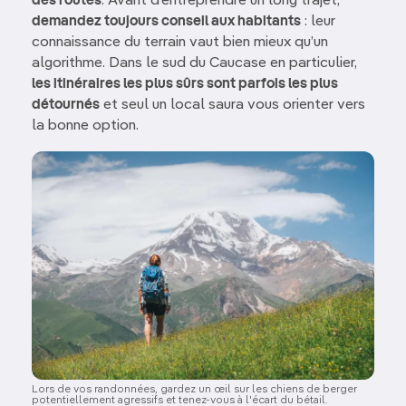
des routes
. Avant d’entreprendre un long trajet,
demandez toujours conseil aux habitants
: leur
connaissance du terrain vaut bien mieux qu’un
algorithme. Dans le sud du Caucase en particulier,
les itinéraires les plus sûrs sont parfois les plus
détournés
et seul un local saura vous orienter vers
la bonne option.
Image
Lors de vos randonnées, gardez un œil sur les chiens de berger
potentiellement agressifs et tenez-vous à l'écart du bétail.