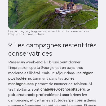
Les campagne géorgiennes peuvent être très conservatrices.
Dmytro Kosmenko - iStock
9. Les campagnes restent très
conservatrices
Passer un week-end à Tbilissi peut donner
l’impression que la Géorgie est un pays très
moderne et libéral. Mais un séjour dans une
région
plus isolée
, notamment dans les
zones
montagneuses
, permet de nuancer ce tableau. Si
les habitants sont
chaleureux et hospitaliers
, le
patriarcat reste profondément ancré
dans les
campagnes, et certaines attitudes, perçues ailleurs
comme dépassées, y sont encore la norme. Si vous