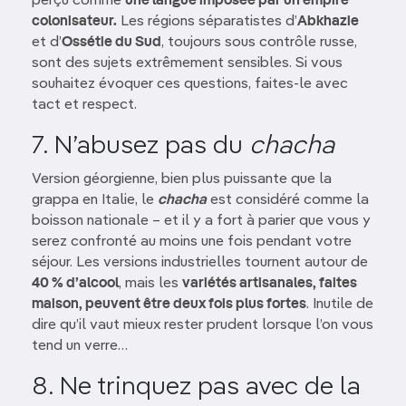
perçu comme
une langue imposée par un empire
colonisateur.
Les régions séparatistes d’
Abkhazie
et d’
Ossétie du Sud
, toujours sous contrôle russe,
sont des sujets extrêmement sensibles. Si vous
souhaitez évoquer ces questions, faites-le avec
tact et respect.
7. N’abusez pas du
chacha
Version géorgienne, bien plus puissante que la
grappa en Italie, le
chacha
est considéré comme la
boisson nationale – et il y a fort à parier que vous y
serez confronté au moins une fois pendant votre
séjour. Les versions industrielles tournent autour de
40 % d’alcool
, mais les
variétés artisanales, faites
maison, peuvent être deux fois plus fortes
. Inutile de
dire qu’il vaut mieux rester prudent lorsque l’on vous
tend un verre…
8. Ne trinquez pas avec de la