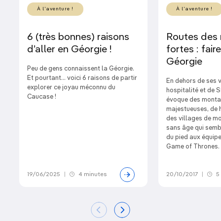
À l'aventure !
À l'aventure !
6 (très bonnes) raisons
Routes des
d’aller en Géorgie !
fortes : fair
Géorgie
Peu de gens connaissent la Géorgie.
Et pourtant… voici 6 raisons de partir
En dehors de ses v
explorer ce joyau méconnu du
hospitalité et de S
Caucase !
évoque des mont
majestueuses, de 
des villages de mo
sans âge qui sembl
du pied aux équip
Game of Thrones.
19/06/2025
|
4 minutes
20/10/2017
|
5