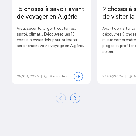
15 choses à savoir avant
9 choses à 
de voyager en Algérie
de visiter l
Visa, sécurité, argent, coutumes,
Avant de visiter l
santé, climat… Découvrez les 15
découvrez 9 chose
conseils essentiels pour préparer
mieux comprendre l
sereinement votre voyage en Algérie.
pièges et profiter
séjour.
05/08/2026
|
8 minutes
23/07/2026
|
5