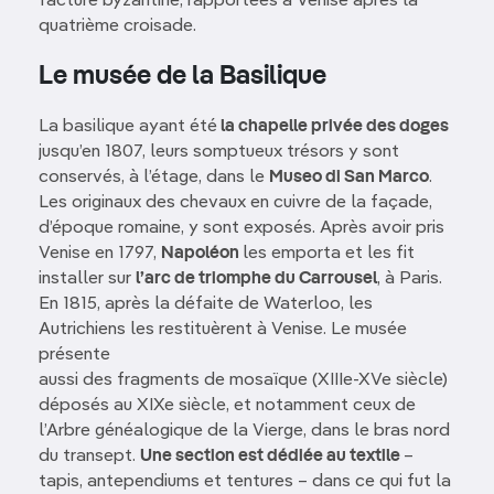
facture byzantine, rapportées à Venise après la
quatrième croisade.
Le musée de la Basilique
La basilique ayant été
la chapelle privée des doges
jusqu’en 1807, leurs somptueux trésors y sont
conservés, à l’étage, dans le
Museo di San Marco
.
Les originaux des chevaux en cuivre de la façade,
d’époque romaine, y sont exposés. Après avoir pris
Venise en 1797,
Napoléon
les emporta et les fit
installer sur
l’arc de triomphe du Carrousel
, à Paris.
En 1815, après la défaite de Waterloo, les
Autrichiens les restituèrent à Venise. Le musée
présente
aussi des fragments de mosaïque (XIIIe-XVe siècle)
déposés au XIXe siècle, et notamment ceux de
l’Arbre généalogique de la Vierge, dans le bras nord
du transept.
Une section est dédiée au textile
–
tapis, antependiums et tentures – dans ce qui fut la