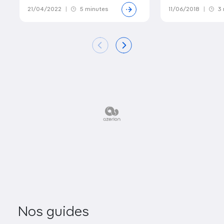
21/04/2022
|
5 minutes
11/06/2018
|
3 
Nos guides