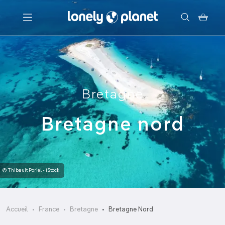
Menu
Votre recherche
Bretagne
Bretagne nord
© Thibault Poriel - iStock
Accueil
France
Bretagne
Bretagne Nord