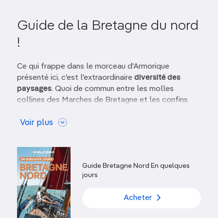
Guide de la Bretagne du nord
!
Ce qui frappe dans le morceau d'Armorique
présenté ici, c'est l'extraordinaire
diversité des
paysages
. Quoi de commun entre les molles
collines des Marches de Bretagne et les confins
tourmentés du
Finistère
? Entre le littoral urbanisé
et maritime et
Voir plus
la Bretagne intérieure rurale
? Entre
les stations balnéaires cossues de
la Côte
d'Émeraude
et les austères villages finistériens?
C'est bien sûr
la mer qui magnétise avant tout les
Guide Bretagne Nord En quelques
visiteurs
. Le littoral – des centaines de kilomètres
jours
découpés le long de la Manche puis de la mer
d'Iroise – se montre ici plus sauvage qu'en
Bretagne
Acheter
Sud
, si l'on excepte les côtes d'Émeraude et de