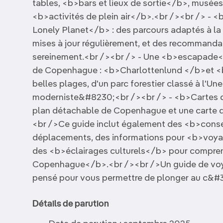
tables, <b>bars et lieux de sortie</b>, musées e
<b>activités de plein air</b>.<br /><br /> - <b
Lonely Planet</b> : des parcours adaptés à la 
mises à jour régulièrement, et des recommanda
sereinement.<br /><br /> - Une <b>escapade</
de Copenhague : <b>Charlottenlund </b>et <
belles plages, d'un parc forestier classé à l'Un
moderniste&#8230;<br /><br /> - <b>Cartes dé
plan détachable de Copenhague et une carte dé
<br />Ce guide inclut également des <b>conse
déplacements, des informations pour <b>voya
des <b>éclairages culturels</b> pour comprendr
Copenhague</b>.<br /><br />Un guide de voyag
pensé pour vous permettre de plonger au c&
Détails de parution