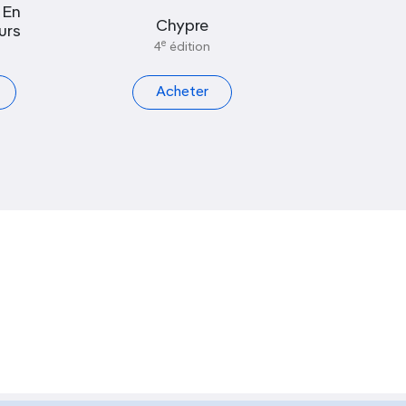
 En
Chypre
urs
e
4
édition
Acheter