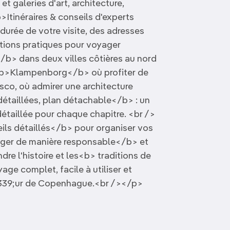
t galeries d'art, architecture,
>Itinéraires & conseils d'experts
durée de votre visite, des adresses
tions pratiques pour voyager
b> dans deux villes côtières au nord
b>Klampenborg</b> où profiter de
esco, où admirer une architecture
taillées, plan détachable</b> : un
taillée pour chaque chapitre. <br />
ils détaillés</b> pour organiser vos
ger de manière responsable</b> et
e l'histoire et les<b> traditions de
e complet, facile à utiliser et
#339;ur de Copenhague.<br /></p>