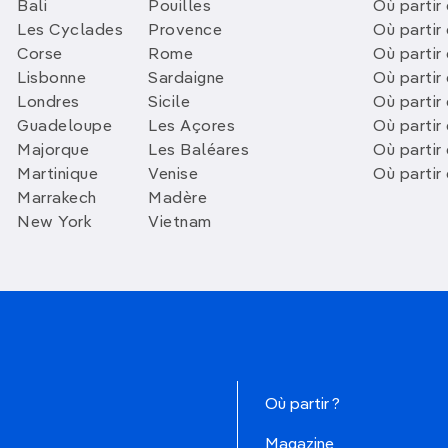
Bali
Pouilles
Où partir 
Les Cyclades
Provence
Où partir
Corse
Rome
Où partir 
Lisbonne
Sardaigne
Où partir
Londres
Sicile
Où partir 
Guadeloupe
Les Açores
Où partir 
Majorque
Les Baléares
Où partir
Martinique
Venise
Où partir
Marrakech
Madère
New York
Vietnam
Où partir ?
Magazine