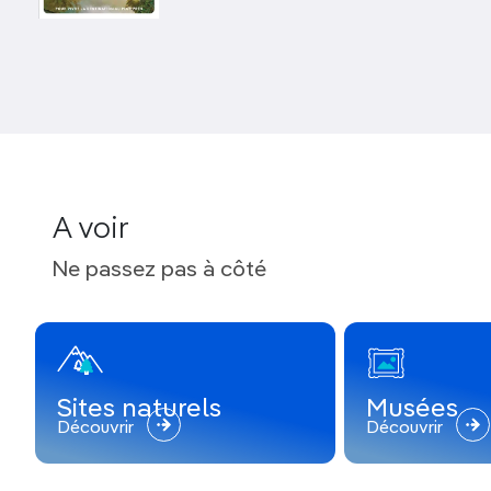
Découvrez la péninsule d’Otago lors d’une
escapade à la journée depuis Dunedin
: flânez au
gré de ses
baies
,
caps
et
anses
au volant de votre
voiture de location, en observant
albatros royaux
,
otaries
et
manchots
antipodes.
La faune et la flore variées de cette péninsule sont
les plus accessibles de l’île du Sud. Au programme :
albatros, manchots, phoques à fourrure, otaries,
A voir
paysages ruraux
,
plages et sentiers sauvages
, en
plus de
sites historiques
dignes d’intérêt. Passez à
Ne passez pas à côté
l’i-SITE de Dunedin pour vous procurer des
brochures et des plans.
Sites naturels
Musées
Découvrir
Découvrir