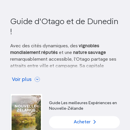
Guide d'Otago et de Dunedin
!
Avec des cités dynamiques, des
vignobles
mondialement réputés
et une
nature sauvage
remarquablement accessible, l’Otago partage ses
attraits entre ville et campagne. Sa capitale
historique,
Dunedin, est une ville étudiante
dotée
d’une belle scène artistique. Depuis son imposante
Voir plus
gare ferroviaire de style édouardien, la fameuse
Taieri Gorge Railway conduit vers l’intérieur des
terres, où vous pourrez parcourir
à vélo le très bel
Guide Les meilleures Expériences en
Otago Central Rail Trail.
Nouvelle-Zélande
Péninsule d’Otago
Acheter