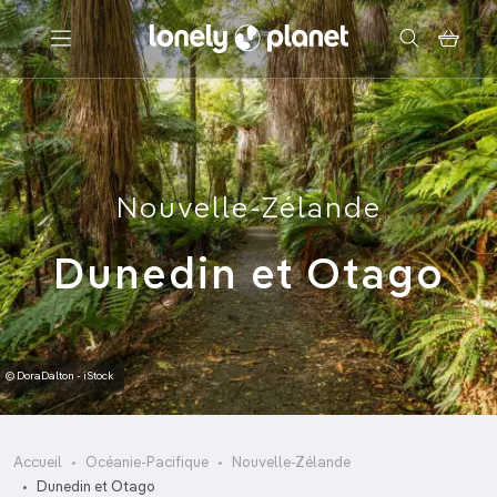
Menu
Votre recherche
Nouvelle-Zélande
Dunedin et Otago
© DoraDalton - iStock
Accueil
Océanie-Pacifique
Nouvelle-Zélande
Dunedin et Otago