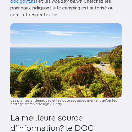
doc.govt.nz
) et les
holiday parks
. Cherchez les
panneaux indiquant si le camping est autorisé ou
non – et respectez-les.
Image
Les plantes endémiques et les côte sauvages méritent qu’on les
protège stefaniedesign / Getty
La meilleure source
d’information? le DOC