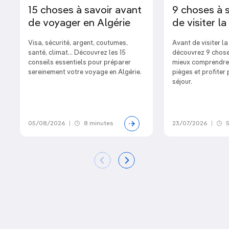
15 choses à savoir avant
9 choses à 
de voyager en Algérie
de visiter l
Visa, sécurité, argent, coutumes,
Avant de visiter l
santé, climat… Découvrez les 15
découvrez 9 chose
conseils essentiels pour préparer
mieux comprendre l
sereinement votre voyage en Algérie.
pièges et profiter
séjour.
05/08/2026
|
8 minutes
23/07/2026
|
5