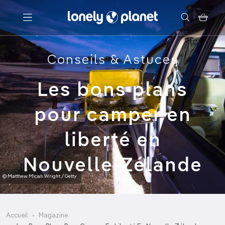
Menu
Conseils & Astuces
Votre recherche
Les bons plans
pour camper en
liberté en
Nouvelle-Zélande
© Matthew Micah Wright / Getty
Accueil
Magazine