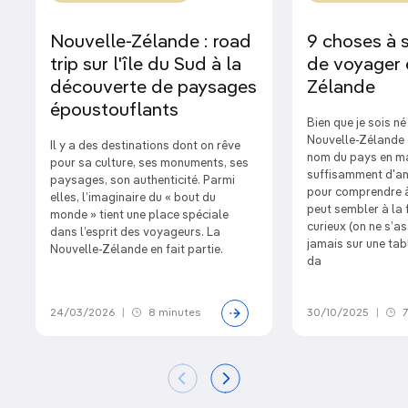
Nouvelle-Zélande : road
9 choses à 
trip sur l'île du Sud à la
de voyager 
découverte de paysages
Zélande
époustouflants
Bien que je sois né
Nouvelle-Zélande 
Il y a des destinations dont on rêve
nom du pays en mao
pour sa culture, ses monuments, ses
suffisamment d'an
paysages, son authenticité. Parmi
pour comprendre à
elles, l’imaginaire du « bout du
peut sembler à la f
monde » tient une place spéciale
curieux (on ne s’a
dans l’esprit des voyageurs. La
jamais sur une tabl
Nouvelle-Zélande en fait partie.
da
24/03/2026
|
8 minutes
30/10/2025
|
7