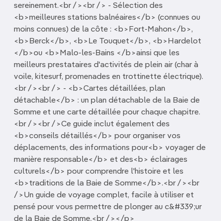
sereinement.<br /><br /> - Sélection des
<b>meilleures stations balnéaires</b> (connues ou
moins connues) de la côte : <b>Fort-Mahon</b>,
<b>Berck</b>, <b>Le Touquet</b>, <b>Hardelot
</b>ou <b>Malo-les-Bains </b>ainsi que les
meilleurs prestataires d'activités de plein air (char à
voile, kitesurf, promenades en trottinette électrique).
<br /><br /> - <b>Cartes détaillées, plan
détachable</b> : un plan détachable de la Baie de
Somme et une carte détaillée pour chaque chapitre.
<br /><br />Ce guide inclut également des
<b>conseils détaillés</b> pour organiser vos
déplacements, des informations pour<b> voyager de
manière responsable</b> et des<b> éclairages
culturels</b> pour comprendre l'histoire et les
<b>traditions de la Baie de Somme</b>.<br /><br
/>Un guide de voyage complet, facile à utiliser et
pensé pour vous permettre de plonger au c&#339;ur
de la Baie de Somme.<br /></p>