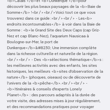
<b>Calais </b>et <b>Dunkerque </b>pour
découvrir les plus beaux paysages de la <b>Baie de
Somme</b> !<br /><br />Voici tout ce que vous
trouverez dans ce guide :<br /><br /> - Les<b>
endroits incontournables</b> à voir dans la Baie de
Somme : <b>le Grand Site des Deux Caps (cap Griz-
Nez et cap Blanc-Nez), l'aquarium Nausicaa à
Boulogne-sur-Mer, le port de
Dunkerque</b>&#8230; Une immersion complète
dans la richesse culturelle et naturelle de la région.
<br /><br /> - Des <b>sélections thématique</b>s :
les meilleures activités avec des enfants, les sites
historiques, les meilleurs <b>sites d'observation de la
nature</b> (phoques, oiseaux) ou de découverte de
l'univers de la <b>pêche</b>.<br /><br /> -
<b>Itinéraires & conseils d'experts Lonely
Planet</b> : des parcours adaptés à la durée de
votre visite, des adresses mises à jour régulièrement,
et des recommandations pratiques pour voyager