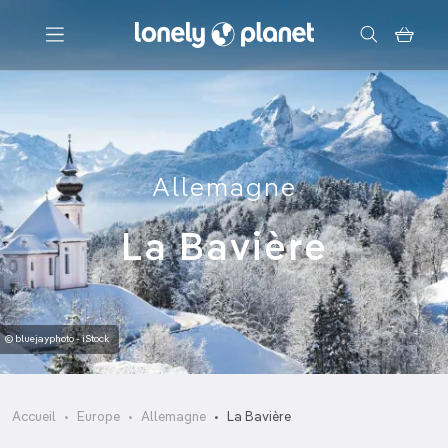
Menu
Votre recherche
Allemagne
La Bavière
© bluejayphoto - iStock
Accueil
Europe
Allemagne
La Bavière