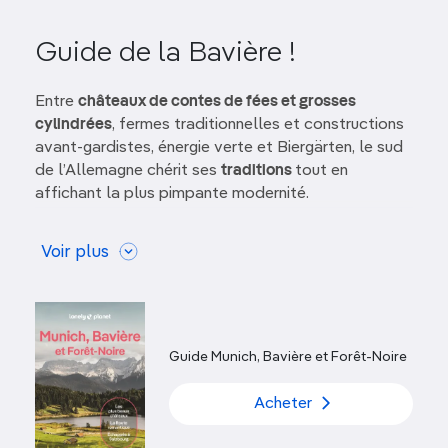
Guide de la Bavière !
Entre
châteaux de contes de fées et grosses
cylindrées
, fermes traditionnelles et constructions
avant-gardistes, énergie verte et Biergärten, le sud
de l’Allemagne chérit ses
traditions
tout en
affichant la plus pimpante modernité.
L'État fédéral le plus méridional d'Allemagne
Voir plus
cultive une image qui fait le bonheur des rédacteurs
de brochures touristiques. Certes, les amateurs de
stéréotypes y trouveront bien les
buveurs de bière
en culottes de cuir
qu'on leur a promis, mais, derrière
ce cliché, le visiteur ne tarde pas à découvrir une
Guide Munich, Bavière et Forêt-Noire
région à l'extraordinaire complexité et au passé des
plus riches.
Acheter
Les
superbes paysages de montagne
et de lac