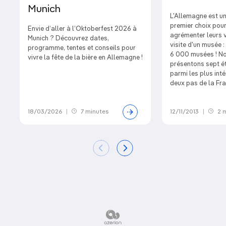
Munich
L'Allemagne est un
premier choix pour
Envie d’aller à l’Oktoberfest 2026 à
agrémenter leurs 
Munich ? Découvrez dates,
visite d'un musée :
programme, tentes et conseils pour
6 000 musées ! N
vivre la fête de la bière en Allemagne !
présentons sept é
parmi les plus inté
deux pas de la Fra
18/03/2026
|
7 minutes
12/11/2013
|
2 m