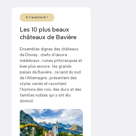
Le Biergarten est la star de l’été
, dont la douceur se
prête à la dégustation des excellentes bières
À l'aventure !
bavaroises. Propice à des escapades dans la
Les 10 plus beaux
mystérieuse Forêt bavaroise, l’automne mène
châteaux de Bavière
tranquillement à la découverte de villes animées.
Ensembles dignes des châteaux
Que faire en Bavière ?
de Disney , chefs-d'œuvre
médiévaux , ruines pittoresques et
Le rêve fou du
château de Neuschwanstein
,
bien plus encore : les grands
véritable château de conte de fées.
palais de Bavière , ce land du sud
de l'Allemagne , présentent des
L’ascension en train à crémaillère vers le plus
styles variés et racontent
haut sommet d’Allemagne, le
Zugspitze
.
l’histoire des rois, des ducs et des
familles nobles qui y ont élu
Le Nid d’aigle de Berchtesgaden
et son
domicil
fantastique panorama sur les Alpes.
Une
randonnée
au milieu de la nature sauvage
paisible du
parc national de la Forêt bavaroise.
Une promenade sur les remparts de la