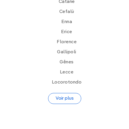
Catane
Cefalù
Enna
Erice
Florence
Gallipoli
Gênes
Lecce
Locorotondo
Voir plus