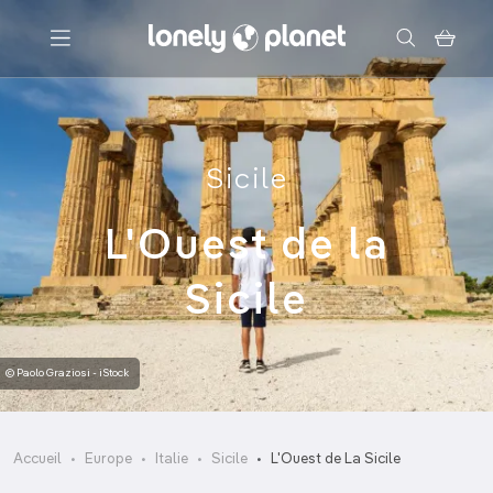
Menu
Sicile
Votre recherche
L'Ouest de la
Sicile
© Paolo Graziosi - iStock
Accueil
Europe
Italie
Sicile
L'Ouest de La Sicile