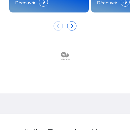
sublimes plages de galets
de
l’archipel des Égades
.
Découvrir
Découvrir
Préservées par une réserve naturelle marine, ces
îles sont l’endroit idéal pour découvrir une
nature
préservée
, savourer une
cuisine Slow Food
et
découvrir une petite touche historique intéressante
(elles n’ont été rattachées à l’Italie qu’en 1937).