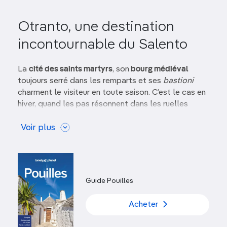
Otranto, une destination
incontournable du Salento
La
cité des saints martyrs
, son
bourg médiéval
toujours serré dans les remparts et ses
bastioni
charment le visiteur en toute saison. C’est le cas en
hiver, quand les pas résonnent dans les ruelles
silencieuses et que la mosaïque de la cathédrale se
laisse admirer à loisir, sans être bousculé. L’été,
Voir plus
alors que les
adeptes du tourisme balnéaire
arpentent en masse le centre historique, les pieds
blancs de sable, et que les terrasses des
restaurants affichent complet, la
ville la plus
Guide Pouilles
orientale de la péninsule
devient une destination
ensoleillée incontournable.
Acheter