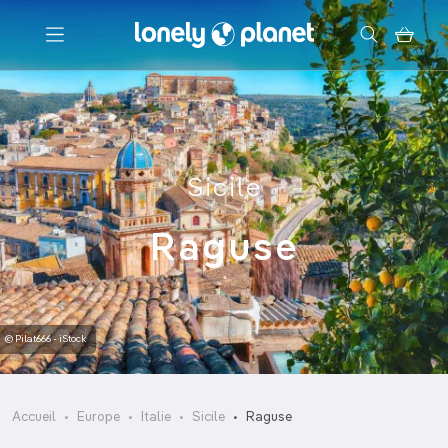
Menu
Votre recherche
Sicile
Raguse
© Pilat666 - iStock
Accueil
Europe
Italie
Sicile
Raguse