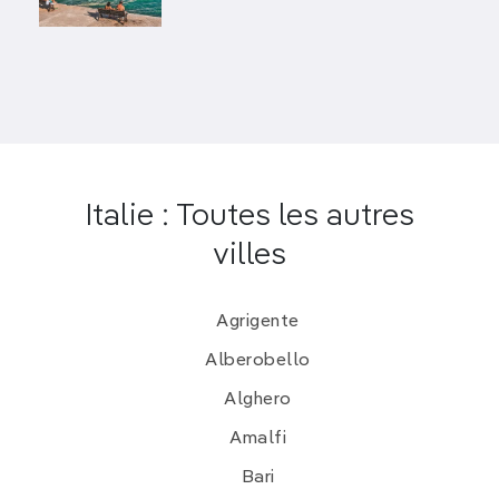
avec l’adaptation en série des romans policiers
d’Andrea Camilleri,
Commissaire Montalbano
.
Image
Italie : Toutes les autres
villes
Agrigente
Alberobello
Ragusa Ibla au lever du soleil. elxeneize - iStock
Alghero
Ragusa Ibla, le joyau historique
Amalfi
Un escalier grimpe de
la Piazza della Repubblica
Bari
vers
la Chiesa delle Santissime Anime del Purgatorio