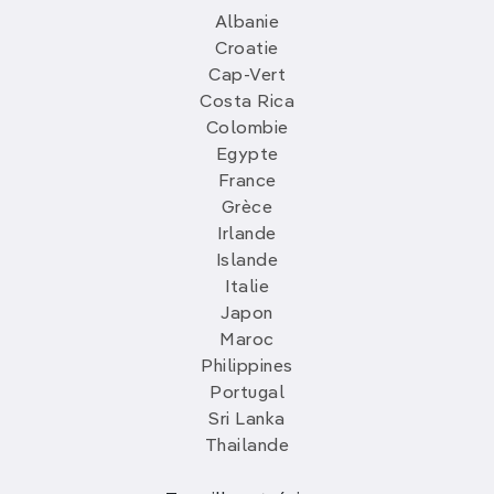
expose des matériaux qui illustrent l'histoire
Albanie
ancienne et archéologique du territoire, du
Croatie
néolithique à la fin de l'Antiquité.
Cap-Vert
Costa Rica
Colombie
Egypte
France
Grèce
Irlande
Islande
Italie
Japon
Maroc
Philippines
Portugal
Sri Lanka
Thailande