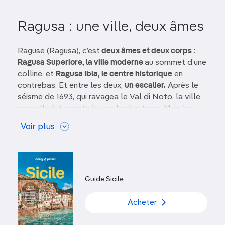
Ragusa : une ville, deux âmes
Raguse (Ragusa), c’est
deux âmes et deux corps
:
Ragusa Superiore, la ville moderne
au sommet d’une
colline, et
Ragusa Ibla, le centre historique
en
contrebas. Et entre les deux,
un escalier.
Après le
séisme de 1693, qui ravagea le Val di Noto, la ville
nouvelle fut construite sur les hauteurs. Mais les
aristocrates des
palais antiques d’Ibla
, réticents à
Voir plus
quitter l’endroit, décidèrent de reconstruire leur cité.
Les deux villes fusionnèrent en 1927,
mais
l’impression d’avoir deux villes distinctes demeure.
Ragusa Superiore est une ville animée au plan urbain
Guide Sicile
quadrillé, tandis qu’Ibla est un
labyrinthe de ruelles
et de recoins ponctué de maisons en pierre et de
Acheter
superbes édifices baroques
. Cette architecture a
bénéficié d’une publicité télévisée peu commune