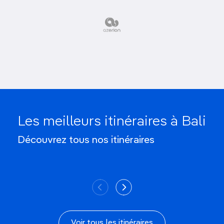
Les meilleurs itinéraires à Bali
Les îles Gili en une
3 semaines à
semaine
pre
Découvrez tous nos itinéraires
Voir tous les itinéraires