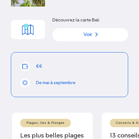
Découvrez la carte Bali
Voir
€€
De mai à septembre
Plages, îles & Plongée
Conseils & A
Les plus belles plages
13 conseil