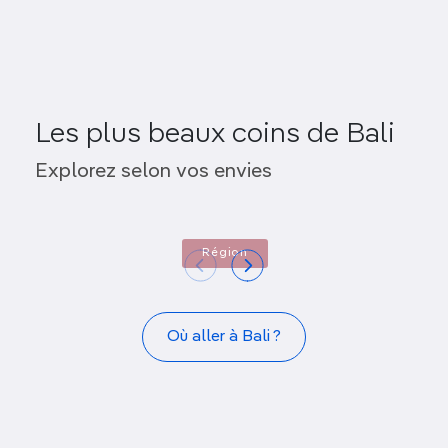
Les plus beaux coins de Bali
Nusa Ceningan
Nusa L
Explorez selon vos envies
Région
Où aller à Bali ?