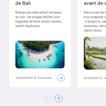
de Bali
avant de v
Rubans de sable allant du blanc
Découvrez les m
au noir , les plages de Bali sont
pour préparer v
baignées de flots tantôt calmes,
: transports, sa
tantôt impétueux.
coutumes, sécur
séjour réussi.
10/06/2024
|
5 minutes
13/11/2025
|
6