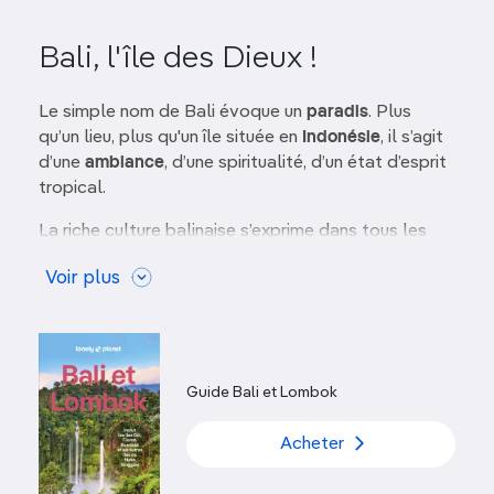
Bali, l'île des Dieux !
Le simple nom de Bali évoque un
paradis
. Plus
qu’un lieu, plus qu'un île située en
Indonésie
, il s’agit
d’une
ambiance
, d’une spiritualité, d’un état d’esprit
tropical.
La riche culture balinaise s’exprime dans tous les
domaines, des offrandes de pétales de fleurs à la
Voir plus
musique et à la danse. Ajoutez-y des
plages de
sable fin
, des spots de
surf de classe mondiale
, une
délicieuse cuisine
, d’éblouissants couchers de
soleil et des possibilités de
shopping
quasi infinies.
Vous ne vous lasserez jamais de Bali !
Guide Bali et Lombok
Acheter