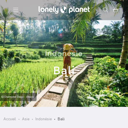
Menu
Votre recherche
Indonésie
Bali
© Diamond Dogs - iStock
Accueil
Asie
Indonésie
Bali