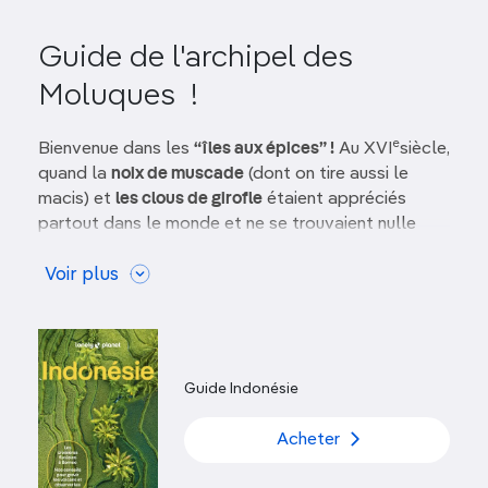
Guide de l'archipel des
Moluques !
e
Bienvenue dans les
“îles aux épices” !
Au XVI
siècle,
quand la
noix de muscade
(dont on tire aussi le
macis) et
les clous de girofle
étaient appréciés
partout dans le monde et ne se trouvaient nulle
part ailleurs, l’argent poussait pour ainsi dire sur les
arbres des Moluques. C’est d’ailleurs la recherche
Voir plus
de ces épices si rentables qui fit venir les
Européens
et amorça le processus de
colonisation
.
Avec la fin du monopole des Moluques sur les
clous de girofle et la noix de muscade au
Guide Indonésie
e
XVIII
siècle, l’archipel sombra doucement dans
l’oubli.
Acheter
Aujourd’hui, ces îles éparses et idylliques