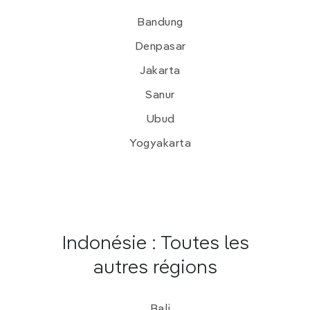
Une plongée avec Maluku Divers
, le meilleur
centre de plongée de Pulau Ambon – et son
Bandung
plus beau complexe balnéaire.
Denpasar
Jakarta
Sanur
Ubud
Yogyakarta
Indonésie : Toutes les
autres régions
Bali