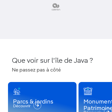
En train
Un
nouveau train rapide relie Jakarta à Bandung
, à
150 km. Le train est aussi très utile pour rejoindre
Yogyakarta, Surabaya voire
Banyuwangi
, à
l’extrémité est de l’île. Il existe plusieurs classes ;
réservation hautement conseillée.
Que voir sur l'île de Java ?
Ne passez pas à côté
Parcs & jardins
Monument
Découvrir
Patrimoin