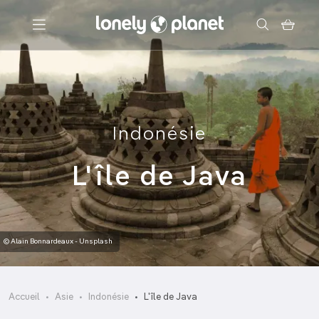
Menu
Votre recherche
Indonésie
L'île de Java
© Alain Bonnardeaux - Unsplash
Accueil
Asie
Indonésie
L'île de Java