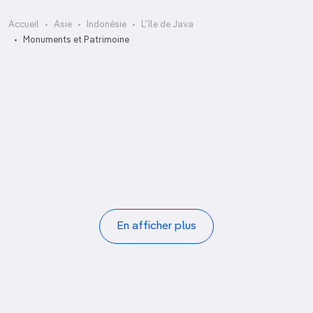
Accueil
Asie
Indonésie
L'île de Java
Fort de Benteng Willem I
Monuments et Patrimoine
Balai Kota
Banyuwangi
Batutulis
Benteng VOC
Candi Bima
Candi Cetho
Candi Dwarawati
Pagination
En afficher plus