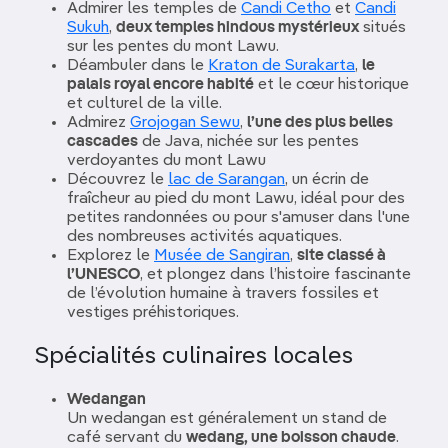
Admirer les temples de
Candi Cetho
et
Candi
Sukuh
,
deux temples hindous mystérieux
situés
sur les pentes du mont Lawu.
Déambuler dans le
Kraton de Surakarta
,
le
palais royal encore habité
et le cœur historique
et culturel de la ville.
Admirez
Grojogan Sewu
,
l’une des plus belles
cascades
de Java, nichée sur les pentes
verdoyantes du mont Lawu
Découvrez le
lac de Sarangan
, un écrin de
fraîcheur au pied du mont Lawu, idéal pour des
petites randonnées ou pour s'amuser dans l'une
des nombreuses activités aquatiques.
Explorez le
Musée de Sangiran
,
site classé à
l’UNESCO
, et plongez dans l’histoire fascinante
de l’évolution humaine à travers fossiles et
vestiges préhistoriques.
Spécialités culinaires locales
Wedangan
Un wedangan est généralement un stand de
café servant du
wedang, une boisson chaude
.