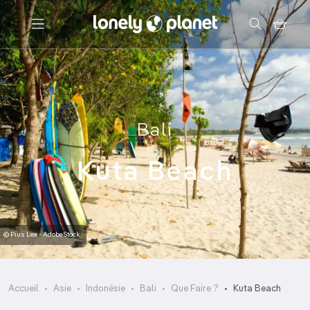
Menu
Votre recherche
Bali
Kuta Beach
© Pius Lee - AdobeStock
Accueil
Asie
Indonésie
Bali
Que Faire ?
Kuta Beach