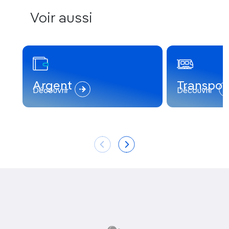
Voir aussi
Argent
Transpor
Découvrir
Découvrir