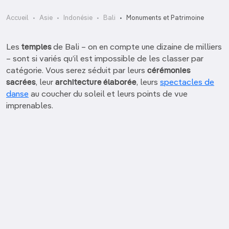
Accueil
Asie
Indonésie
Bali
Monuments et Patrimoine
Les
temples
de Bali – on en compte une dizaine de milliers
– sont si variés qu’il est impossible de les classer par
catégorie. Vous serez séduit par leurs
cérémonies
sacrées
, leur
architecture élaborée
, leurs
spectacles de
danse
au coucher du soleil et leurs points de vue
imprenables.
Bajra Sandhi Monument
Bali Bombing Memorial Wall
Brahma Vihara Arama
Gedong Kirtya Library
Gunung Kawi
Makam Jayaprana
Margarana
Monument du Puputan