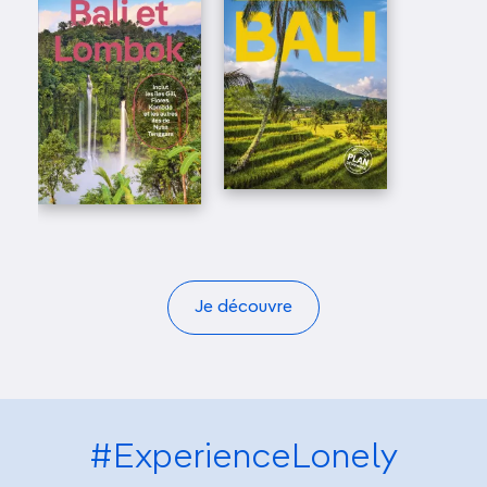
Je découvre
#ExperienceLonely