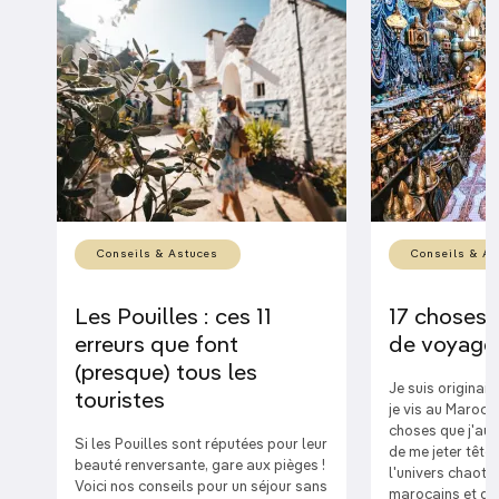
Conseils & Astuces
Conseils & As
Les Pouilles : ces 11
17 choses 
erreurs que font
de voyage
(presque) tous les
Je suis originai
touristes
je vis au Maroc d
choses que j'aur
Si les Pouilles sont réputées pour leur
de me jeter tête
beauté renversante, gare aux pièges !
l'univers chaoti
Voici nos conseils pour un séjour sans
marocains et des