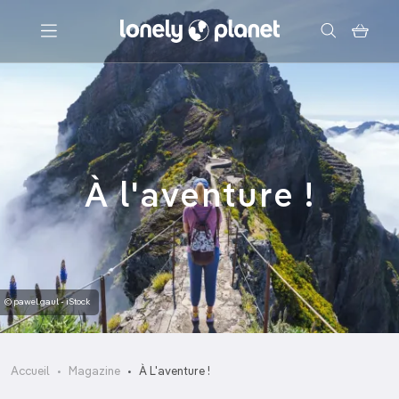
Menu
Votre recherche
À l'aventure !
© pawel.gaul - iStock
Accueil
Magazine
À L'aventure !