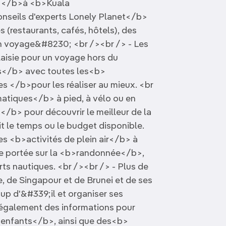
n </b>à <b>Kuala
seils d'experts Lonely Planet</b>
s (restaurants, cafés, hôtels), des
n voyage&#8230; <br /><br /> - Les
aisie pour un voyage hors du
es</b> avec toutes les<b>
s </b>pour les réaliser au mieux. <br
matiques</b> à pied, à vélo ou en
x</b> pour découvrir le meilleur de la
t le temps ou le budget disponible.
s <b>activités de plein air</b> à
ière portée sur la <b>randonnée</b>,
rts nautiques. <br /><br /> - Plus de
e, de Singapour et de Brunei et de ses
coup d'&#339;il et organiser ses
également des informations pour
enfants</b>, ainsi que des<b>