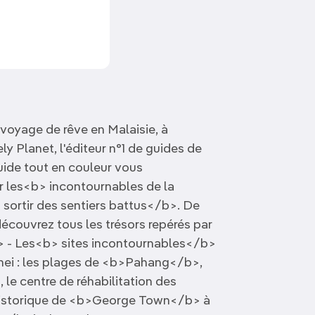
Découvrir nos articles
voyage de rêve en Malaisie, à
 Planet, l'éditeur n°1 de guides de
ide tout en couleur vous
 les<b> incontournables de la
 sortir des sentiers battus</b>. De
ouvrez tous les trésors repérés par
/> - Les<b> sites incontournables</b>
unei : les plages de <b>Pahang</b>,
e centre de réhabilitation des
historique de <b>George Town</b> à