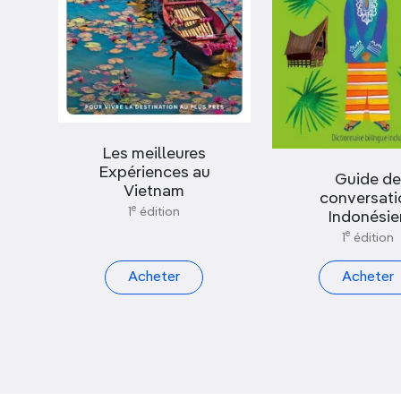
Les meilleures
Expériences au
Guide de
Vietnam
conversati
e
1
édition
Indonésie
e
1
édition
Acheter
Acheter