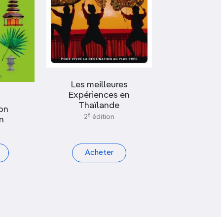
Les meilleures
Expériences en
Thaïlande
on
e
2
édition
n
Acheter