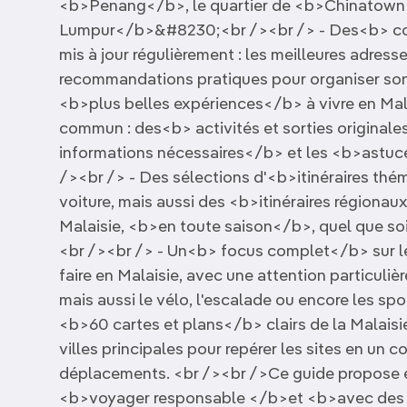
<b>Penang</b>, le quartier de <b>Chinatow
Lumpur</b>&#8230;<br /><br /> - Des<b> con
mis à jour régulièrement : les meilleures adresse
recommandations pratiques pour organiser so
<b>plus belles expériences</b> à vivre en Mal
commun : des<b> activités et sorties original
informations nécessaires</b> et les <b>astuce
/><br /> - Des sélections d'<b>itinéraires thé
voiture, mais aussi des <b>itinéraires régionau
Malaisie, <b>en toute saison</b>, quel que soi
<br /><br /> - Un<b> focus complet</b> sur le
faire en Malaisie, avec une attention particul
mais aussi le vélo, l'escalade ou encore les spo
<b>60 cartes et plans</b> clairs de la Malaisi
villes principales pour repérer les sites en un 
déplacements. <br /><br />Ce guide propose 
<b>voyager responsable </b>et <b>avec des 