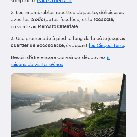
somptueux
Palazzi dei Rolli
.
2. Les innombrables recettes de pesto, délicieuses
avec les
trofie
(pâtes fuselées) et la
focaccia
,
en vente au
Mercato Orientale
.
3. Une promenade à pied le long de la côte jusqu’au
quartier de Boccadasse
, évoquant
les Cinque Terre
.
Besoin d’être encore convaincu, découvrez
8
raisons de visiter Gênes
!
Image