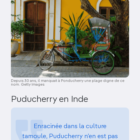
Image
Depuis 30 ans, il manquait à Ponducherry une plage digne de ce
nom. Getty Images
Puducherry en Inde
Enracinée dans la culture
tamoule, Puducherry n’en est pas