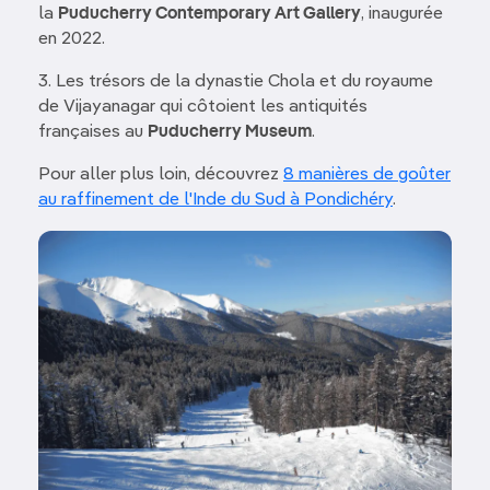
la
Puducherry Contemporary Art Gallery
, inaugurée
en 2022.
3. Les trésors de la dynastie Chola et du royaume
de Vijayanagar qui côtoient les antiquités
françaises au
Puducherry Museum
.
Pour aller plus loin, découvrez
8 manières de goûter
au raffinement de l'Inde du Sud à Pondichéry
.
Image