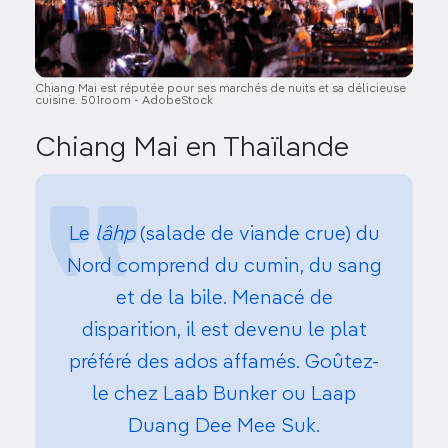
Chiang Mai est réputée pour ses marchés de nuits et sa délicieuse
cuisine. 501room - AdobeStock
Chiang Mai en Thaïlande
Le
lâhp
(salade de viande crue) du
Nord comprend du cumin, du sang
et de la bile. Menacé de
disparition, il est devenu le plat
préféré des ados affamés. Goûtez-
le chez Laab Bunker ou Laap
Duang Dee Mee Suk.